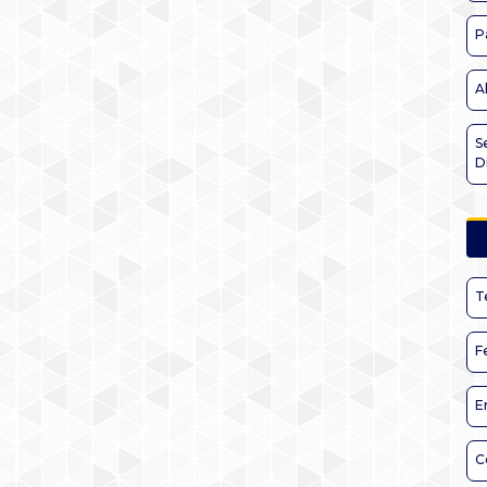
P
A
S
D
T
F
E
C