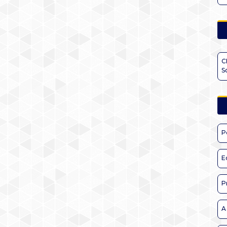
C
S
P
E
P
A