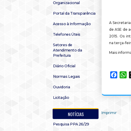
Organizacional
Portal da Transparência
A Secretari
Acesso à Informação
de ASE de a
Telefones Úteis
2015. Os in
na terça-feira
Setores de
Atendimento da
Mais inform
Prefeitura
Diário Oficial
Faceb
W
Normas Legais
Ouvidoria
Licitação
Imprimir
NOTÍCIAS
Pesquisa PPA 26/29