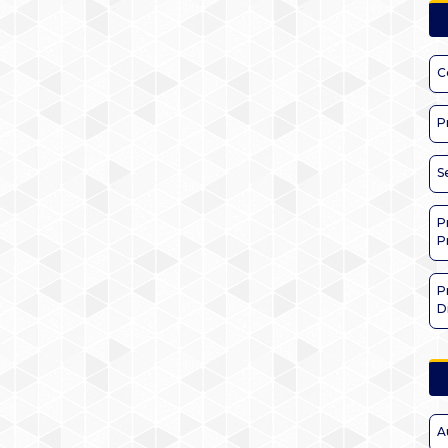
C
P
S
P
P
P
D
A