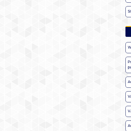
S
W
P
p
A
V
V
A