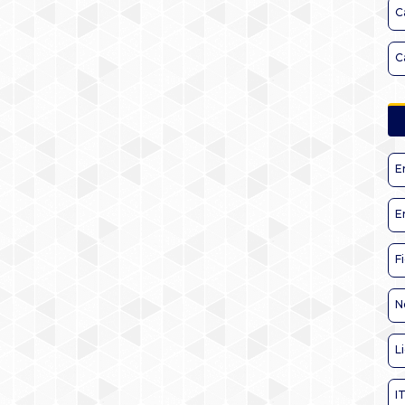
C
C
E
E
F
N
L
I