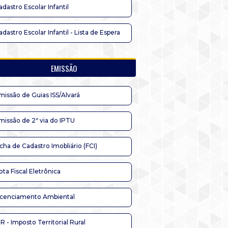
adastro Escolar Infantil
adastro Escolar Infantil - Lista de Espera
EMISSÃO
missão de Guias ISS/Alvará
missão de 2ª via do IPTU
icha de Cadastro Imobliário (FCI)
ota Fiscal Eletrônica
icenciamento Ambiental
TR - Imposto Territorial Rural