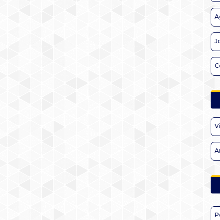
A
J
C
V
A
P