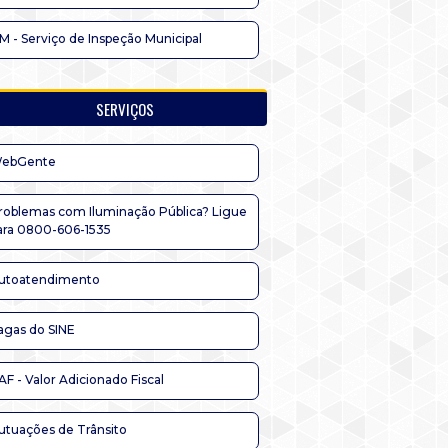
IM - Serviço de Inspeção Municipal
SERVIÇOS
ebGente
roblemas com Iluminação Pública? Ligue
ara 0800-606-1535
utoatendimento
agas do SINE
AF - Valor Adicionado Fiscal
utuações de Trânsito