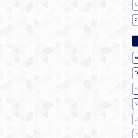
C
C
E
E
F
N
L
I