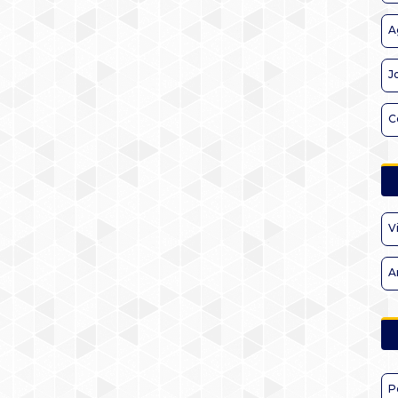
A
J
C
V
A
P