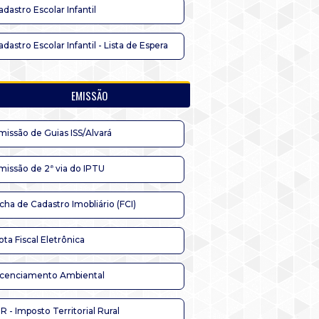
adastro Escolar Infantil
adastro Escolar Infantil - Lista de Espera
EMISSÃO
missão de Guias ISS/Alvará
missão de 2ª via do IPTU
icha de Cadastro Imobliário (FCI)
ota Fiscal Eletrônica
icenciamento Ambiental
TR - Imposto Territorial Rural