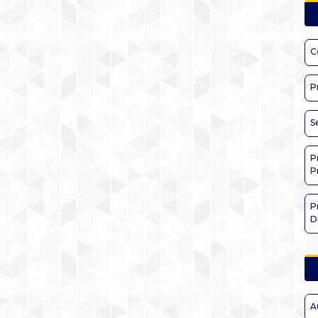
C
P
S
P
P
P
D
A