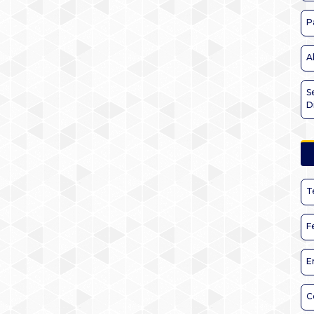
P
A
S
D
T
F
E
C