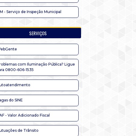
IM - Serviço de Inspeção Municipal
SERVIÇOS
ebGente
roblemas com Iluminação Pública? Ligue
ara 0800-606-1535
utoatendimento
agas do SINE
AF - Valor Adicionado Fiscal
utuações de Trânsito