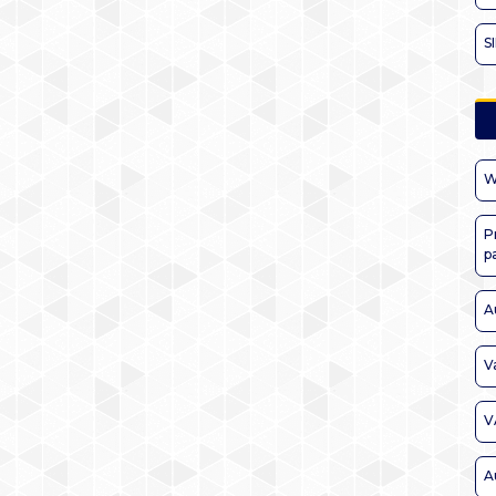
S
W
P
p
A
V
V
A