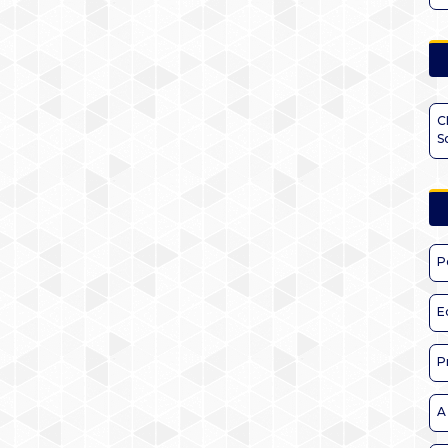
C
S
P
E
P
A