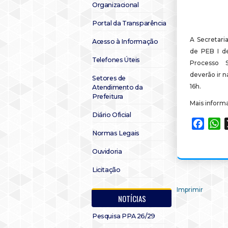
Organizacional
Portal da Transparência
A Secretari
Acesso à Informação
de PEB I d
Telefones Úteis
Processo S
deverão ir n
Setores de
16h.
Atendimento da
Prefeitura
Mais inform
Diário Oficial
Faceb
W
Normas Legais
Ouvidoria
Licitação
Imprimir
NOTÍCIAS
Pesquisa PPA 26/29