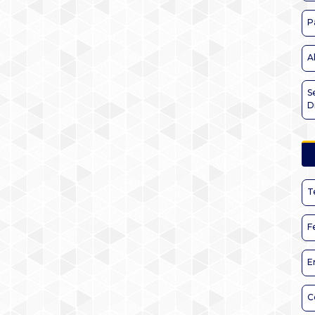
P
A
S
D
T
F
E
C