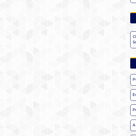
C
S
P
E
P
A