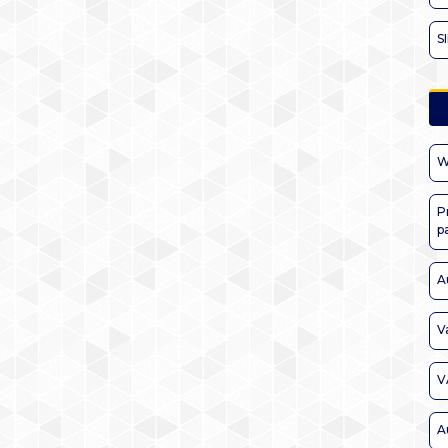
S
W
P
p
A
V
V
A