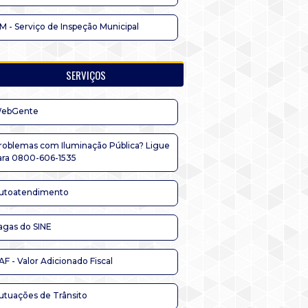
IM - Serviço de Inspeção Municipal
SERVIÇOS
ebGente
roblemas com Iluminação Pública? Ligue
ara 0800-606-1535
utoatendimento
agas do SINE
AF - Valor Adicionado Fiscal
utuações de Trânsito