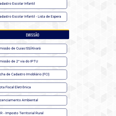
adastro Escolar Infantil
adastro Escolar Infantil - Lista de Espera
EMISSÃO
missão de Guias ISS/Alvará
missão de 2ª via do IPTU
icha de Cadastro Imobliário (FCI)
ota Fiscal Eletrônica
icenciamento Ambiental
TR - Imposto Territorial Rural