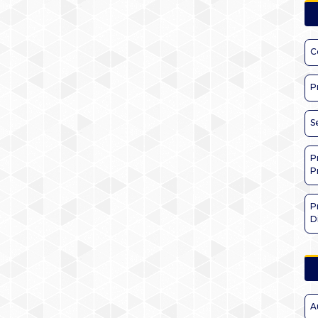
C
P
S
P
P
P
D
A