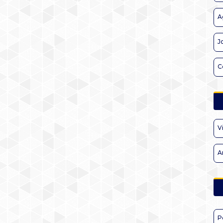
A
J
C
V
A
P