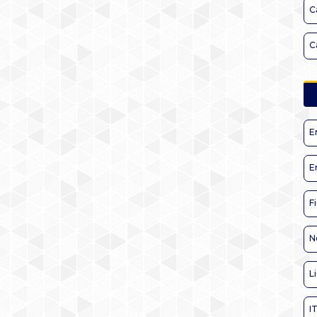
C
C
E
E
F
N
L
I