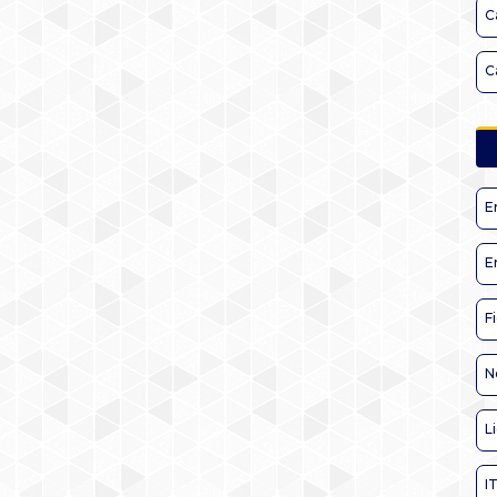
C
C
E
E
F
N
L
I