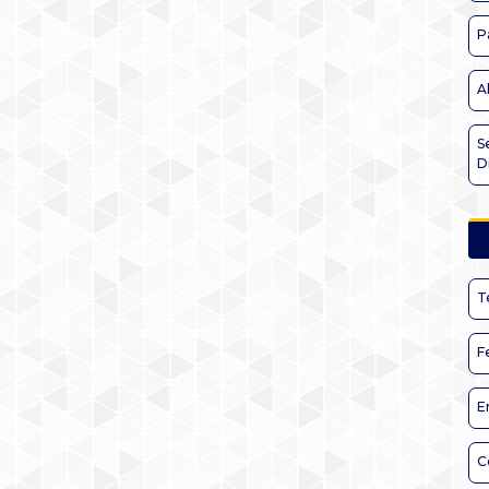
P
A
S
D
T
F
E
C