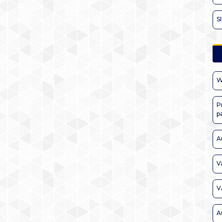
S
W
P
p
A
V
V
A