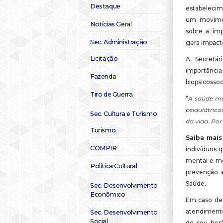
Destaque
estabelecim
um movimen
Notícias Geral
sobre a im
Sec. Administração
gera impact
Licitação
A Secretár
importânci
Fazenda
biopsicossoci
Tiro de Guerra
“
A saúde me
psiquiátric
Sec. Cultura e Turismo
da vida. Por
Turismo
Saiba mais
COMPIR
indivíduos 
mental e me
Política Cultural
prevenção 
Saúde.
Sec. Desenvolvimento
Econômico
Em caso de 
atendimento
Sec. Desenvolvimento
Social
de seu horá