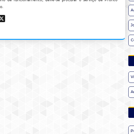
o.
A
ook
hatsApp
X
J
C
V
A
P