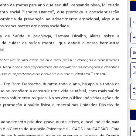
ento de metas para ano que seguirá. Pensando nisso, foi criado
to social “Janeiro Branco”, que promove a conscientização
portância da prevenção ao adoecimento emocional, algo que
C
os preocupantes em nossa sociedade.
ia de Saúde e psicóloga, Tamara Bicalho, alerta sobre a
P
a de cuidar da saúde mental, que define o nosso bem-estar
al.
S
ntal vai muito além de que não possuir doenças e transtornos
os. Requerer uma capacidade de equilibrar as emoções e desafios
P
P
 isso a importância de prevenir e cuidar”
, destaca Tamara.
 –
Em Bom Despacho, durante todo o ano, há apoio a todos os
P
que se propõem a construir uma vida saudável, com mais saúde
D
nos sofrimento psíquico. No serviço público, há várias ações de
e promoção à saúde física e mental nas Unidades Básicas de
adoecimento psíquico grave ou de crises, o local indicado para
 é o Centro de Atenção Psicossocial – CAPS II ou CAPSAD . Fora
A
rio de funcionamento, deve-se procurar o serviço de Pronto