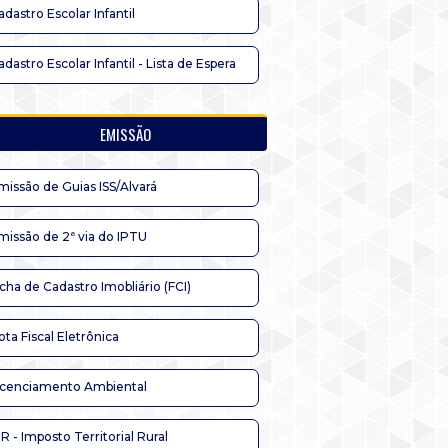
adastro Escolar Infantil
adastro Escolar Infantil - Lista de Espera
EMISSÃO
missão de Guias ISS/Alvará
missão de 2ª via do IPTU
icha de Cadastro Imobliário (FCI)
ota Fiscal Eletrônica
icenciamento Ambiental
TR - Imposto Territorial Rural