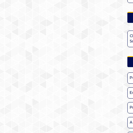
C
S
P
E
P
A