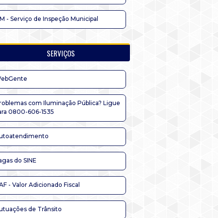
IM - Serviço de Inspeção Municipal
SERVIÇOS
ebGente
roblemas com Iluminação Pública? Ligue
ara 0800-606-1535
utoatendimento
agas do SINE
AF - Valor Adicionado Fiscal
utuações de Trânsito