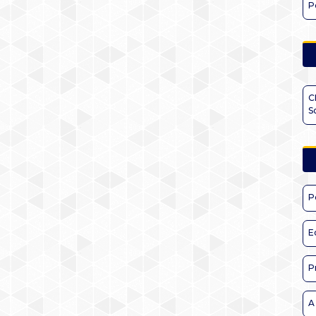
P
C
S
P
E
P
A