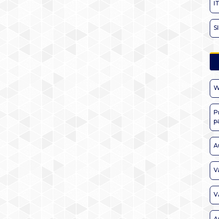
I
S
W
P
p
A
V
V
A