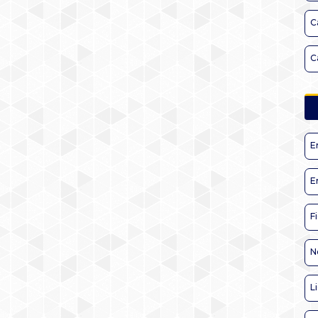
C
C
E
E
F
N
L