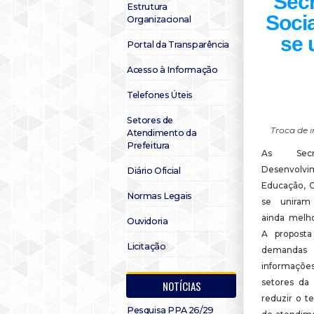
Secr
Estrutura
Socia
Organizacional
se 
Portal da Transparência
Acesso à Informação
Telefones Úteis
Setores de
Troca de 
Atendimento da
Prefeitura
As Secr
Desenvolvi
Diário Oficial
Educação, C
Normas Legais
se uniram
ainda melho
Ouvidoria
A proposta
Licitação
demanda
informaçõe
setores da 
NOTÍCIAS
reduzir o t
Pesquisa PPA 26/29