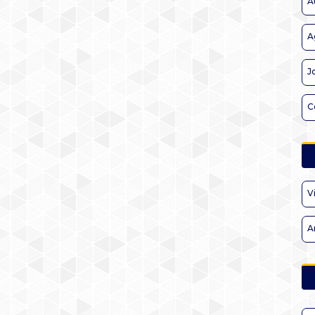
A
A
J
C
V
A