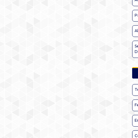
P
A
S
D
T
F
E
C