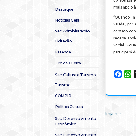
do atendime
mais apoio à
Destaque
“Quando a 
Notícias Geral
Saúde, por 
Sec. Administração
contato con
receba apoi
Licitação
Social Edu
Fazenda
participará 
Tiro de Guerra
Faceb
W
Sec. Cultura e Turismo
Turismo
COMPIR
Política Cultural
Imprimir
Sec. Desenvolvimento
Econômico
Sec. Desenvolvimento