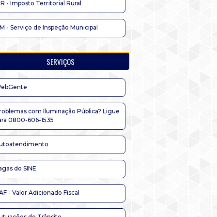
TR - Imposto Territorial Rural
IM - Serviço de Inspeção Municipal
SERVIÇOS
ebGente
roblemas com Iluminação Pública? Ligue
ara 0800-606-1535
utoatendimento
agas do SINE
AF - Valor Adicionado Fiscal
utuações de Trânsito