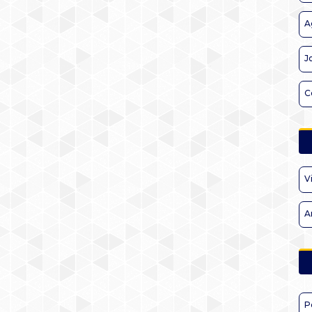
A
J
C
V
A
P