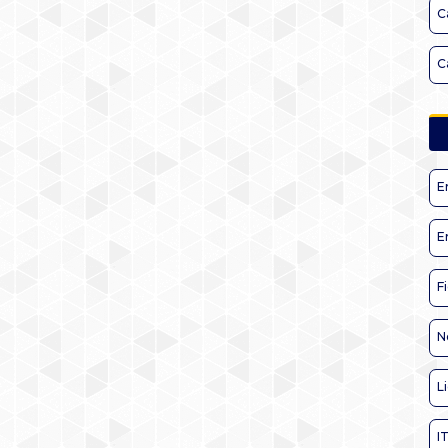
C
C
E
E
F
N
L
I