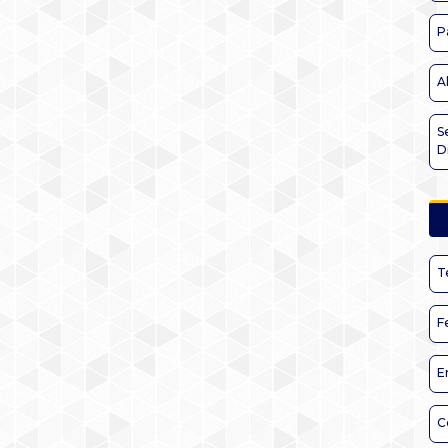
P
A
S
D
T
F
E
C