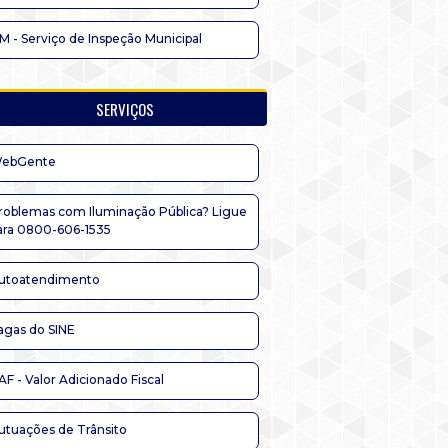
IM - Serviço de Inspeção Municipal
SERVIÇOS
ebGente
roblemas com Iluminação Pública? Ligue
ara 0800-606-1535
utoatendimento
agas do SINE
AF - Valor Adicionado Fiscal
utuações de Trânsito