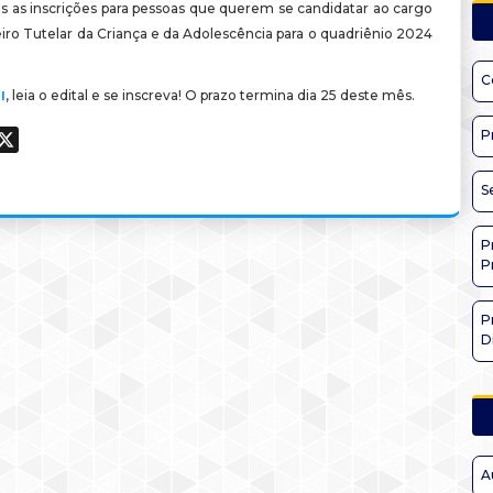
as as inscrições para pessoas que querem se candidatar ao cargo
iro Tutelar da Criança e da Adolescência para o quadriênio 2024
C
, leia o edital e se inscreva! O prazo termina dia 25 deste mês.
I
P
ook
hatsApp
X
S
P
P
P
D
A