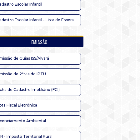
adastro Escolar Infantil
adastro Escolar Infantil - Lista de Espera
EMISSÃO
missão de Guias ISS/Alvará
missão de 2ª via do IPTU
icha de Cadastro Imobliário (FCI)
ota Fiscal Eletrônica
icenciamento Ambiental
TR - Imposto Territorial Rural