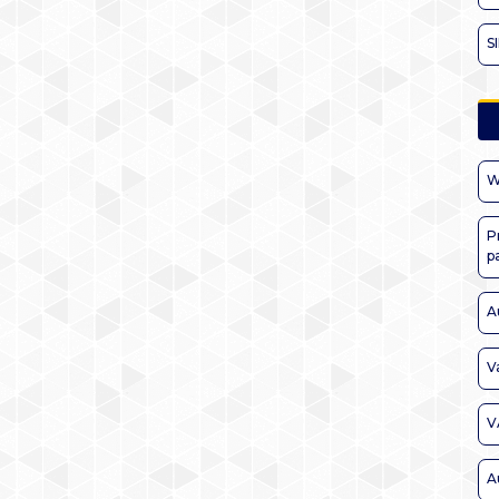
S
W
P
p
A
V
V
A