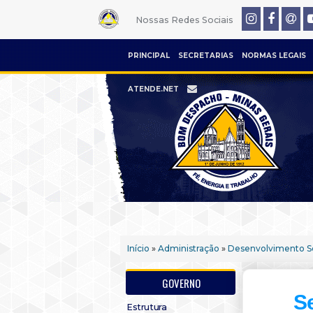
Nossas Redes Sociais
PRINCIPAL
SECRETARIAS
NORMAS LEGAIS
ATENDE.NET
Início
»
Administração
»
Desenvolvimento So
GOVERNO
Se
Estrutura