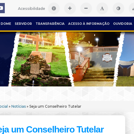
Acessibilidade
DOME
SERVIDOR
TRANSPARÊNCIA
ACESSO À INFORMAÇÃO
OUVIDORIA
cial
»
Notícias
» Seja um Conselheiro Tutelar
ja um Conselheiro Tutelar