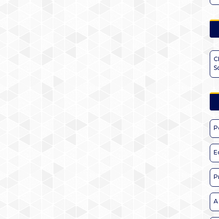
C
S
P
E
P
A