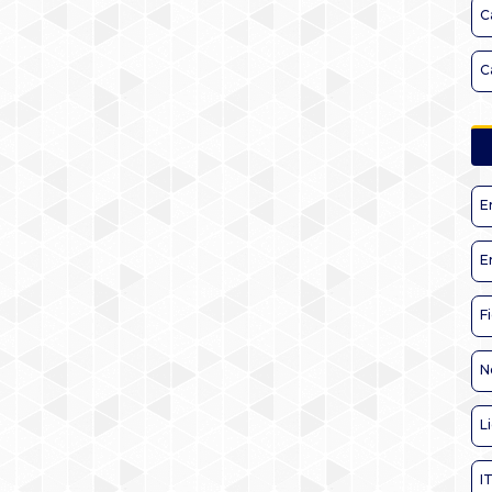
C
C
E
E
F
N
L
I