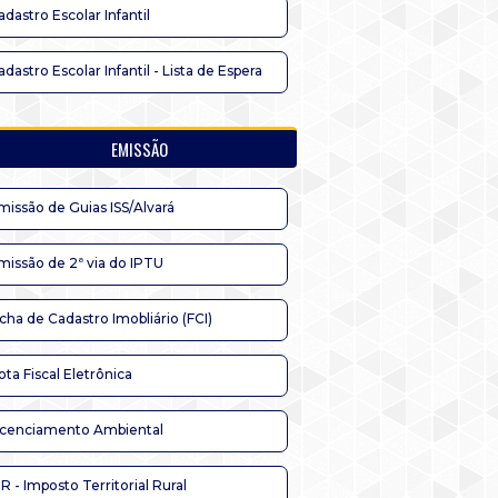
adastro Escolar Infantil
adastro Escolar Infantil - Lista de Espera
EMISSÃO
missão de Guias ISS/Alvará
missão de 2ª via do IPTU
icha de Cadastro Imobliário (FCI)
ota Fiscal Eletrônica
icenciamento Ambiental
TR - Imposto Territorial Rural