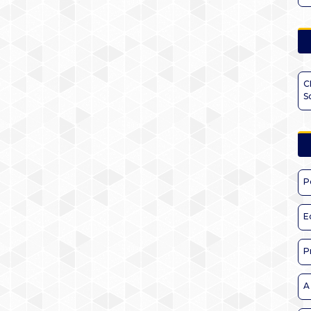
C
S
P
E
P
A