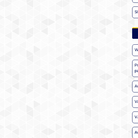
S
W
P
p
A
V
V
A