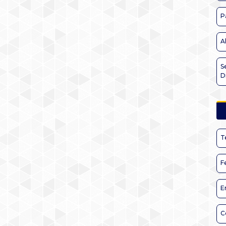
P
A
S
D
T
F
E
C