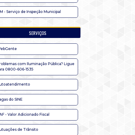
IM - Serviço de Inspeção Municipal
SERVIÇOS
ebGente
roblemas com Iluminação Pública? Ligue
ara 0800-606-1535
utoatendimento
agas do SINE
AF - Valor Adicionado Fiscal
utuações de Trânsito