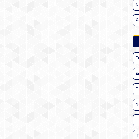
C
C
E
E
F
N
L
I