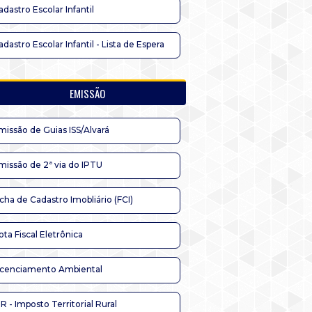
adastro Escolar Infantil
adastro Escolar Infantil - Lista de Espera
EMISSÃO
missão de Guias ISS/Alvará
missão de 2ª via do IPTU
icha de Cadastro Imobliário (FCI)
ota Fiscal Eletrônica
icenciamento Ambiental
TR - Imposto Territorial Rural