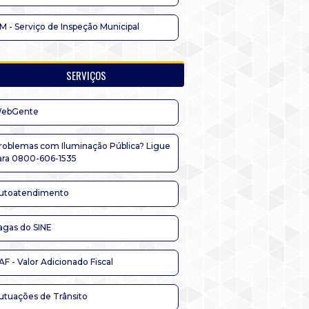
IM - Serviço de Inspeção Municipal
SERVIÇOS
ebGente
roblemas com Iluminação Pública? Ligue
ara 0800-606-1535
utoatendimento
agas do SINE
AF - Valor Adicionado Fiscal
utuações de Trânsito