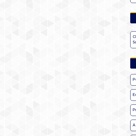
C
S
P
E
P
A