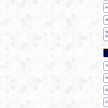
P
A
S
D
T
F
E
C