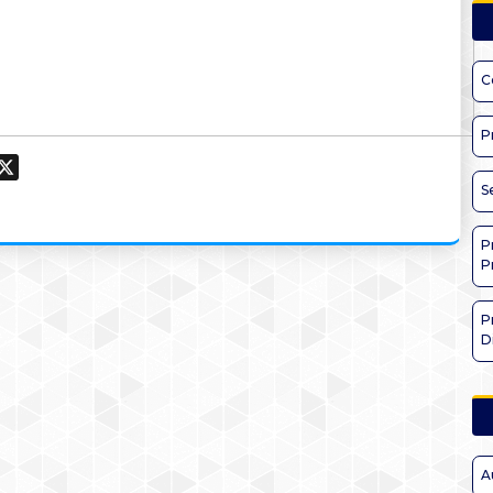
C
P
ook
hatsApp
X
S
P
P
P
D
A