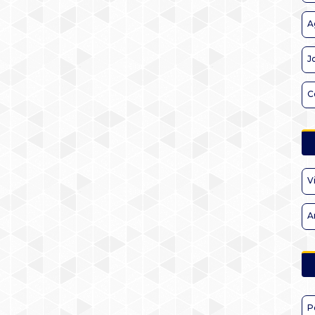
A
J
C
V
A
P