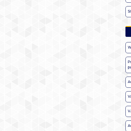
S
W
P
p
A
V
V
A