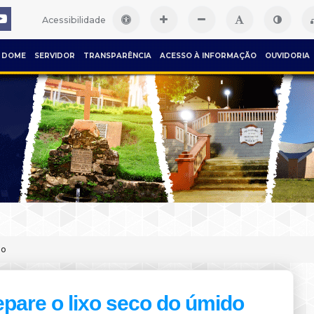
Acessibilidade
DOME
SERVIDOR
TRANSPARÊNCIA
ACESSO À INFORMAÇÃO
OUVIDORIA
do
pare o lixo seco do úmido