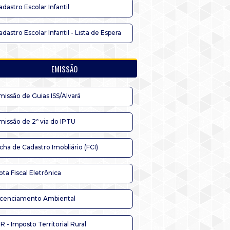
adastro Escolar Infantil
adastro Escolar Infantil - Lista de Espera
EMISSÃO
missão de Guias ISS/Alvará
missão de 2ª via do IPTU
icha de Cadastro Imobliário (FCI)
ota Fiscal Eletrônica
icenciamento Ambiental
TR - Imposto Territorial Rural