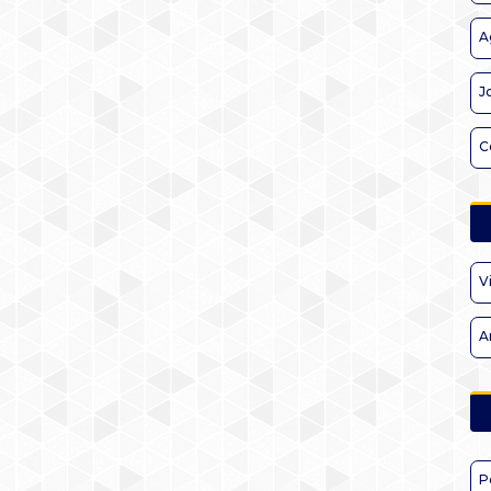
A
J
C
V
A
P