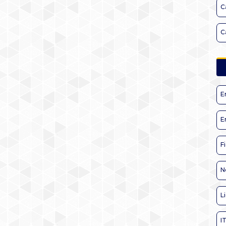
C
C
E
E
F
N
L
I