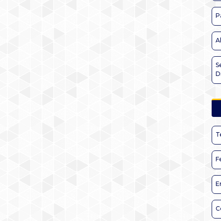
P
A
S
D
T
F
E
C