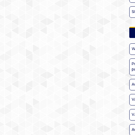
S
W
P
p
A
V
V
A