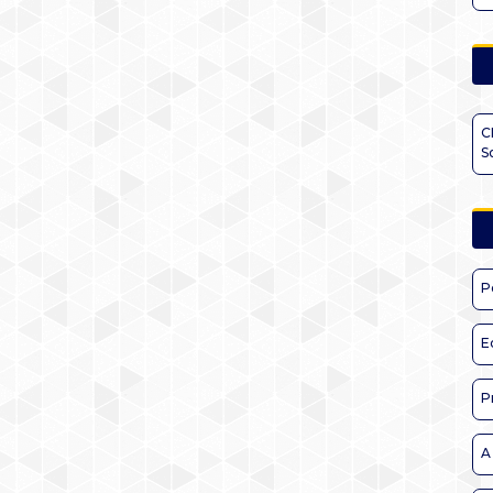
C
S
P
E
P
A