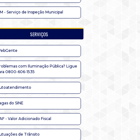
IM - Serviço de Inspeção Municipal
SERVIÇOS
ebGente
roblemas com Iluminação Pública? Ligue
ara 0800-606-1535
utoatendimento
agas do SINE
AF - Valor Adicionado Fiscal
utuações de Trânsito