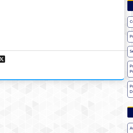
C
P
S
ook
hatsApp
X
P
P
P
D
A