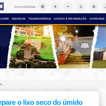
Acessibilidade
DOME
SERVIDOR
TRANSPARÊNCIA
ACESSO À INFORMAÇÃO
OUVIDORIA
do
pare o lixo seco do úmido