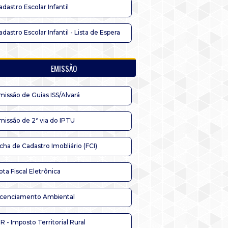
adastro Escolar Infantil
adastro Escolar Infantil - Lista de Espera
EMISSÃO
missão de Guias ISS/Alvará
missão de 2ª via do IPTU
icha de Cadastro Imobliário (FCI)
ota Fiscal Eletrônica
icenciamento Ambiental
TR - Imposto Territorial Rural