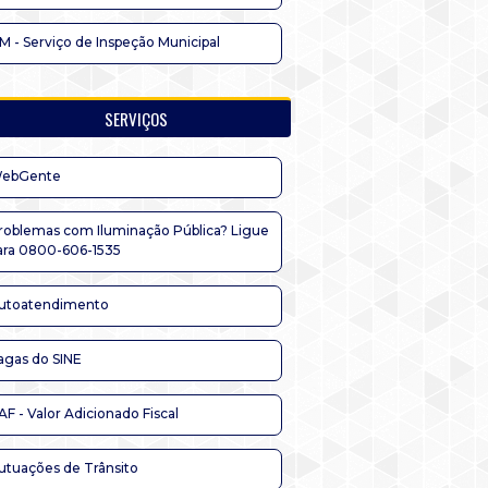
IM - Serviço de Inspeção Municipal
SERVIÇOS
ebGente
roblemas com Iluminação Pública? Ligue
ara 0800-606-1535
utoatendimento
agas do SINE
AF - Valor Adicionado Fiscal
utuações de Trânsito