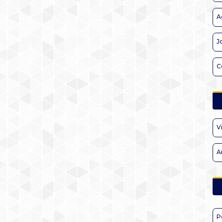
A
J
C
V
A
P