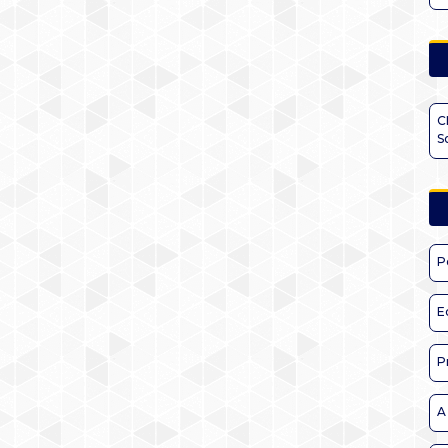
C
S
P
E
P
A