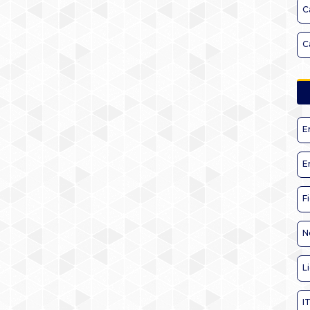
C
C
E
E
F
N
L
I