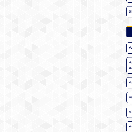
S
W
P
p
A
V
V
A