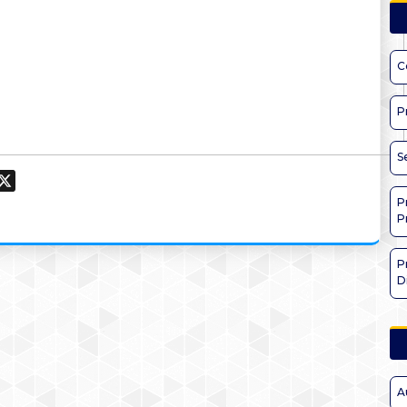
C
P
S
ook
hatsApp
X
P
P
P
D
A