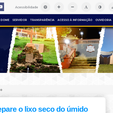
Acessibilidade
DOME
SERVIDOR
TRANSPARÊNCIA
ACESSO À INFORMAÇÃO
OUVIDORIA
do
pare o lixo seco do úmido