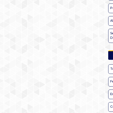
P
A
S
D
T
F
E
C