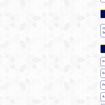
C
S
P
E
P
A