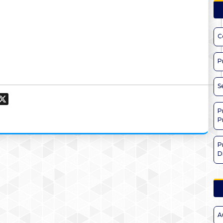
C
P
S
ook
hatsApp
X
P
P
P
D
A