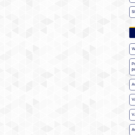
S
W
P
p
A
V
V
A