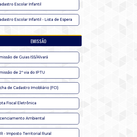
adastro Escolar Infantil
adastro Escolar Infantil - Lista de Espera
EMISSÃO
missão de Guias ISS/Alvará
missão de 2ª via do IPTU
icha de Cadastro Imobliário (FCI)
ota Fiscal Eletrônica
icenciamento Ambiental
TR - Imposto Territorial Rural