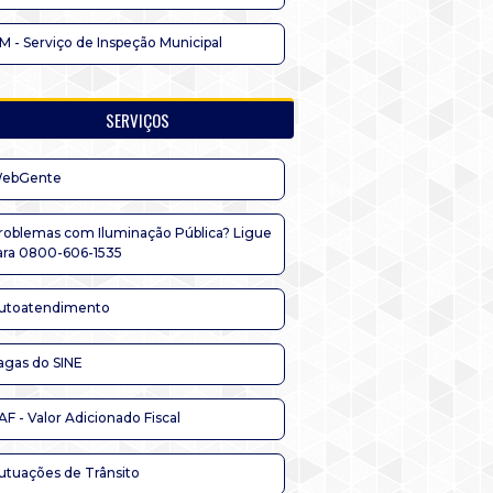
IM - Serviço de Inspeção Municipal
SERVIÇOS
ebGente
roblemas com Iluminação Pública? Ligue
ara 0800-606-1535
utoatendimento
agas do SINE
AF - Valor Adicionado Fiscal
utuações de Trânsito