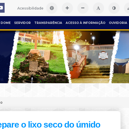
Acessibilidade
DOME
SERVIDOR
TRANSPARÊNCIA
ACESSO À INFORMAÇÃO
OUVIDORIA
do
pare o lixo seco do úmido