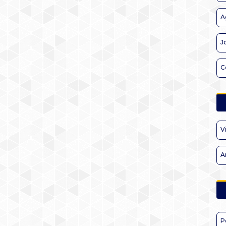
A
J
C
V
A
P