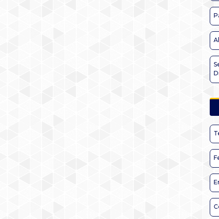
P
A
S
D
T
F
E
C