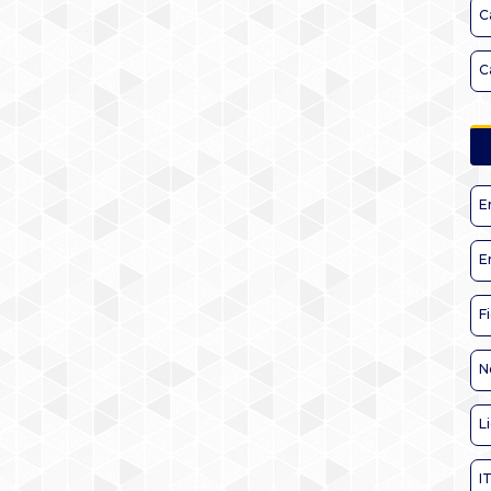
C
C
E
E
F
N
L
I