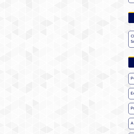
C
S
P
E
P
A