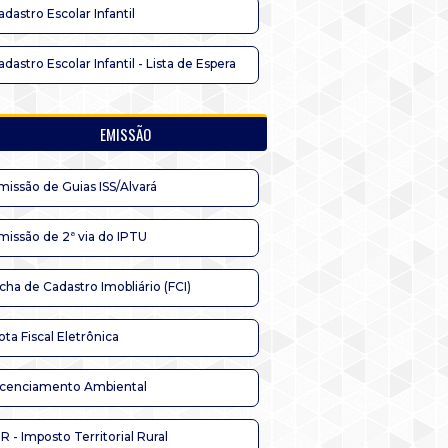
adastro Escolar Infantil
adastro Escolar Infantil - Lista de Espera
EMISSÃO
missão de Guias ISS/Alvará
missão de 2ª via do IPTU
icha de Cadastro Imobliário (FCI)
ota Fiscal Eletrônica
icenciamento Ambiental
TR - Imposto Territorial Rural