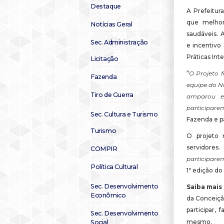
Destaque
A Prefeitura
que melhor
Notícias Geral
saudáveis. 
Sec. Administração
e incentivo 
Práticas In
Licitação
“
O Projeto 
Fazenda
equipe do N
Tiro de Guerra
amparou e
participar
Sec. Cultura e Turismo
Fazenda e pa
Turismo
O projeto 
servidores.
COMPIR
participare
Política Cultural
1ª edição do
Sec. Desenvolvimento
Saiba mais
Econômico
da Conceição
participar,
Sec. Desenvolvimento
mesmo.
Social