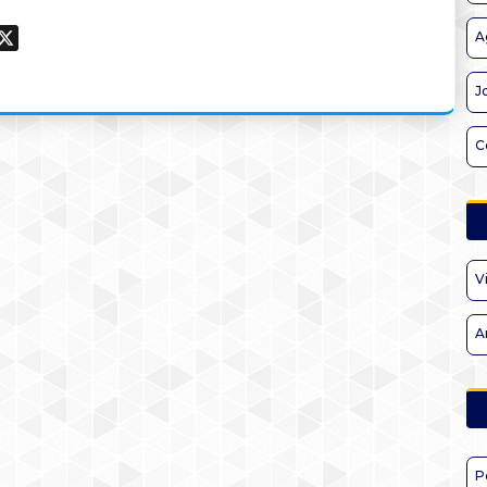
A
ook
hatsApp
X
J
C
V
A
P