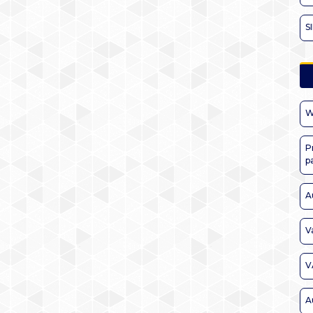
S
W
P
p
A
V
V
A