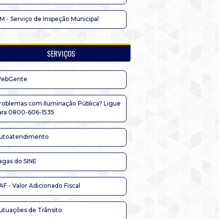
IM - Serviço de Inspeção Municipal
SERVIÇOS
ebGente
roblemas com Iluminação Pública? Ligue
ara 0800-606-1535
utoatendimento
agas do SINE
AF - Valor Adicionado Fiscal
utuações de Trânsito