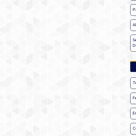
P
A
S
D
T
F
E
C