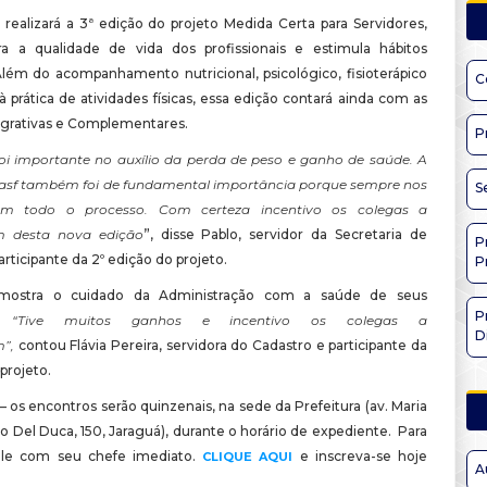
 realizará a 3ª edição do projeto Medida Certa para Servidores,
a a qualidade de vida dos profissionais e estimula hábitos
Além do acompanhamento nutricional, psicológico, fisioterápico
C
à prática de atividades físicas, essa edição contará ainda com as
tegrativas e Complementares.
P
foi importante no auxílio da perda de peso e ganho de saúde. A
asf também foi de fundamental importância porque sempre nos
S
m todo o processo. Com certeza incentivo os colegas a
em desta nova edição
”, disse Pablo, servidor da Secretaria de
P
rticipante da 2º edição do projeto.
P
mostra o cuidado da Administração com a saúde de seus
P
“Tive muitos ganhos e incentivo os colegas a
D
m”,
contou Flávia Pereira, servidora do Cadastro e participante da
 projeto.
– os encontros serão quinzenais, na sede da Prefeitura (av. Maria
 Del Duca, 150, Jaraguá), durante o horário de expediente. Para
 fale com seu chefe imediato.
e inscreva-se hoje
CLIQUE AQUI
A