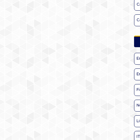
C
C
E
E
F
N
L
I