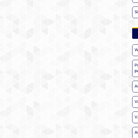
S
W
P
p
A
V
V
A