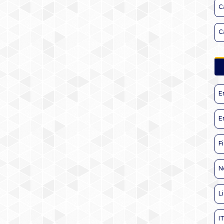
C
C
E
E
F
N
L
I