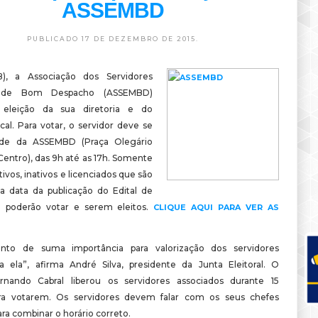
ASSEMBD
PUBLICADO 17 DE DEZEMBRO DE 2015.
), a Associação dos Servidores
s de Bom Despacho (ASSEMBD)
a eleição da sua diretoria e do
cal. Para votar, o servidor deve se
sede da ASSEMBD (Praça Olegário
 Centro), das 9h até as 17h. Somente
tivos, inativos e licenciados que são
é a data da publicação do Edital de
 poderão votar e serem eleitos.
CLIQUE AQUI PARA VER AS
to de suma importância para valorização dos servidores
a ela”, afirma André Silva, presidente da Junta Eleitoral. O
ernando Cabral liberou os servidores associados durante 15
ra votarem. Os servidores devem falar com os seus chefes
ra combinar o horário correto.