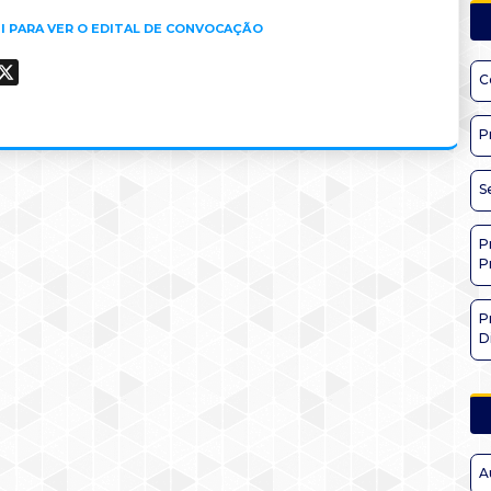
I PARA VER O EDITAL DE CONVOCAÇÃO
ook
hatsApp
X
C
P
S
P
P
P
D
A