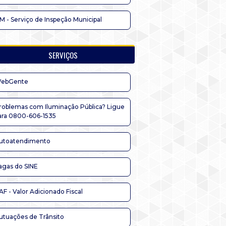
IM - Serviço de Inspeção Municipal
SERVIÇOS
ebGente
roblemas com Iluminação Pública? Ligue
ara 0800-606-1535
utoatendimento
agas do SINE
AF - Valor Adicionado Fiscal
utuações de Trânsito