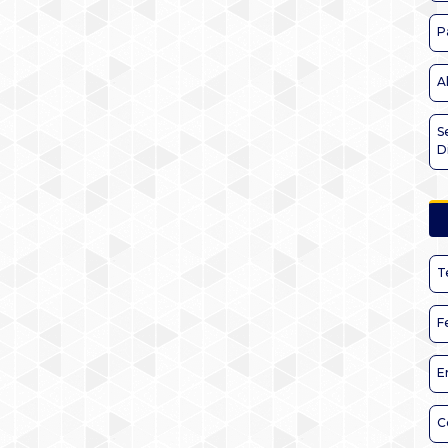
P
A
S
D
T
F
E
C