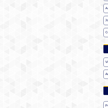
A
J
C
V
A
P