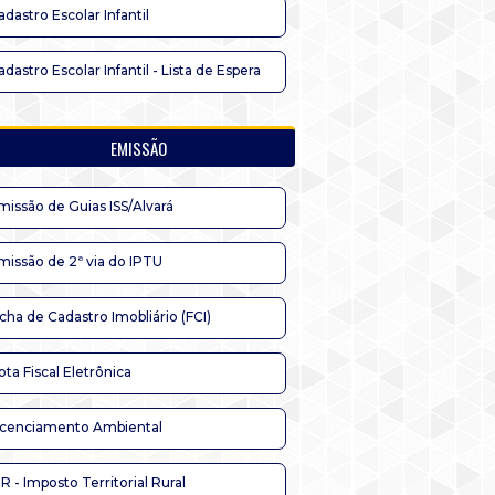
adastro Escolar Infantil
adastro Escolar Infantil - Lista de Espera
EMISSÃO
missão de Guias ISS/Alvará
missão de 2ª via do IPTU
icha de Cadastro Imobliário (FCI)
ota Fiscal Eletrônica
icenciamento Ambiental
TR - Imposto Territorial Rural