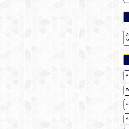
C
S
P
E
P
A