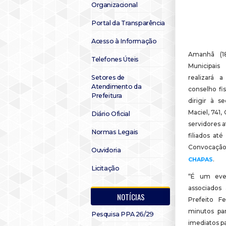
Organizacional
Portal da Transparência
Acesso à Informação
Amanhã (18
Telefones Úteis
Municipai
Setores de
realizará 
Atendimento da
conselho fis
Prefeitura
dirigir à 
Maciel, 741,
Diário Oficial
servidores a
Normas Legais
filiados at
Convocação
Ouvidoria
.
CHAPAS
Licitação
“É um even
associados 
NOTÍCIAS
Prefeito F
minutos pa
Pesquisa PPA 26/29
imediatos pa