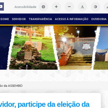
Acessibilidade
DOME
SERVIDOR
TRANSPARÊNCIA
ACESSO À INFORMAÇÃO
OUVIDORIA
eição da ASSEMBD
idor, participe da eleição da