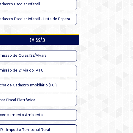
adastro Escolar Infantil
adastro Escolar Infantil - Lista de Espera
EMISSÃO
missão de Guias ISS/Alvará
missão de 2ª via do IPTU
icha de Cadastro Imobliário (FCI)
ota Fiscal Eletrônica
icenciamento Ambiental
TR - Imposto Territorial Rural