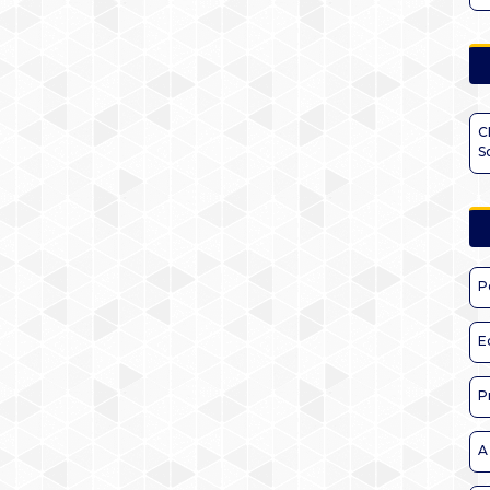
C
S
P
E
P
A