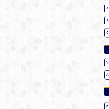
A
J
C
V
A
P