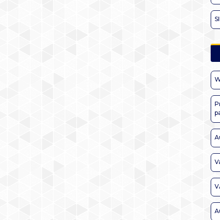
S
W
P
p
A
V
V
A