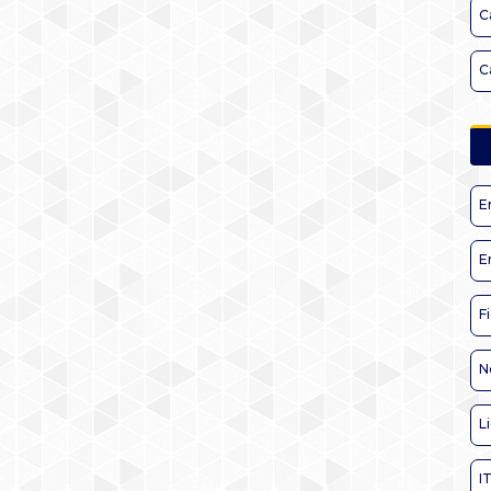
C
C
E
E
F
N
L
I