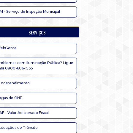
IM - Serviço de Inspeção Municipal
SERVIÇOS
ebGente
roblemas com Iluminação Pública? Ligue
ara 0800-606-1535
utoatendimento
agas do SINE
AF - Valor Adicionado Fiscal
utuações de Trânsito