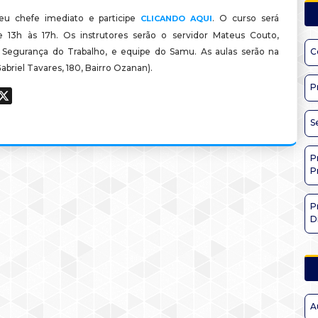
eu chefe imediato e participe
. O curso será
CLICANDO AQUI
e 13h às 17h. Os instrutores serão o servidor Mateus Couto,
Segurança do Trabalho, e equipe do Samu. As aulas serão na
C
abriel Tavares, 180, Bairro Ozanan).
P
ook
hatsApp
X
S
P
P
P
D
A