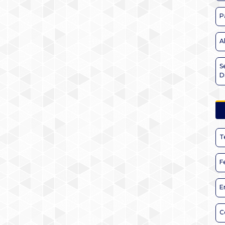
P
A
S
D
T
F
E
C