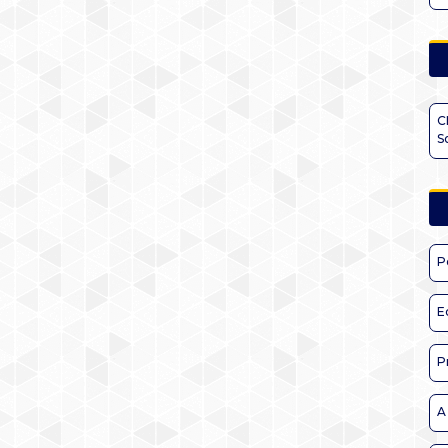
C
S
P
E
P
A