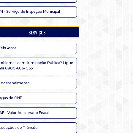
IM - Serviço de Inspeção Municipal
SERVIÇOS
ebGente
roblemas com Iluminação Pública? Ligue
ara 0800-606-1535
utoatendimento
agas do SINE
AF - Valor Adicionado Fiscal
utuações de Trânsito