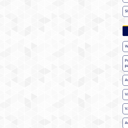
S
W
P
p
A
V
V
A