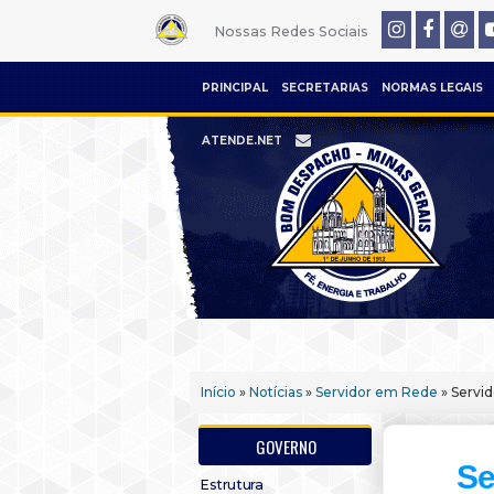
Nossas Redes Sociais
PRINCIPAL
SECRETARIAS
NORMAS LEGAIS
ATENDE.NET
Início
»
Notícias
»
Servidor em Rede
» Servid
GOVERNO
Se
Estrutura