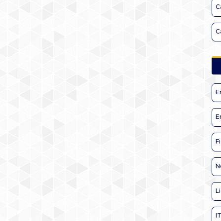
C
C
E
E
F
N
L
I