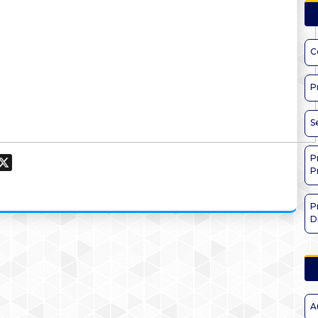
C
P
S
P
ook
hatsApp
X
P
P
D
A