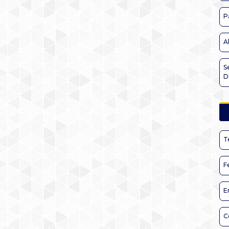
P
A
S
D
T
F
E
C