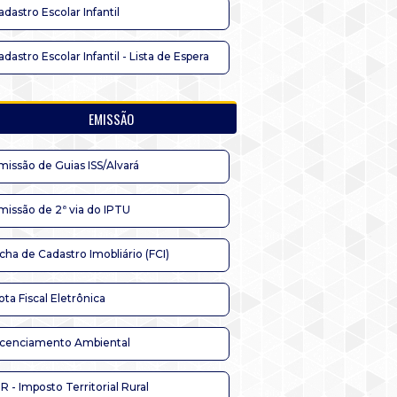
adastro Escolar Infantil
adastro Escolar Infantil - Lista de Espera
EMISSÃO
missão de Guias ISS/Alvará
missão de 2ª via do IPTU
icha de Cadastro Imobliário (FCI)
ota Fiscal Eletrônica
icenciamento Ambiental
TR - Imposto Territorial Rural