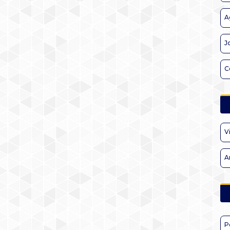
A
J
C
V
A
P