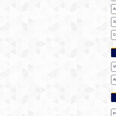
A
J
C
V
A
P