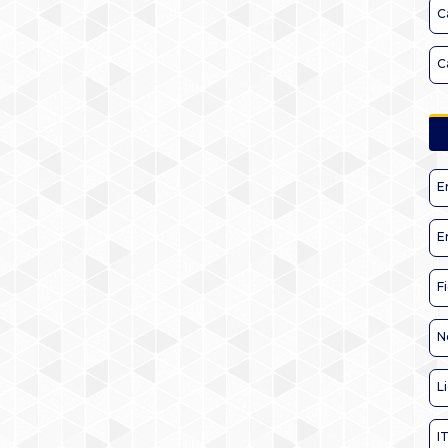
C
C
E
E
F
N
L
I