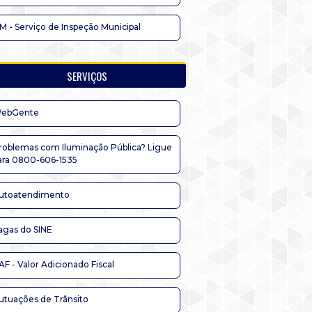
IM - Serviço de Inspeção Municipal
SERVIÇOS
ebGente
roblemas com Iluminação Pública? Ligue
ara 0800-606-1535
utoatendimento
agas do SINE
AF - Valor Adicionado Fiscal
utuações de Trânsito