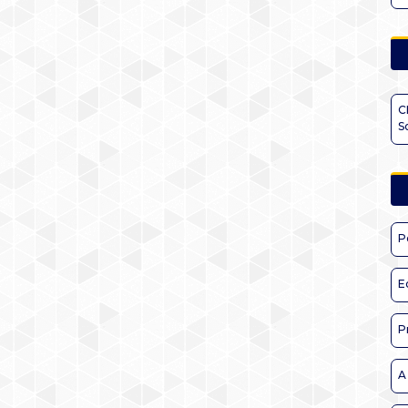
C
S
P
E
P
A