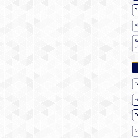
P
A
S
D
T
F
E
C