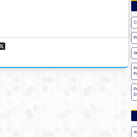
C
P
ook
hatsApp
X
S
P
P
P
D
A