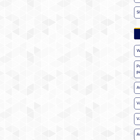
S
W
P
p
A
V
V
A