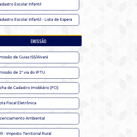
adastro Escolar Infantil
adastro Escolar Infantil - Lista de Espera
EMISSÃO
missão de Guias ISS/Alvará
missão de 2ª via do IPTU
icha de Cadastro Imobliário (FCI)
ota Fiscal Eletrônica
icenciamento Ambiental
TR - Imposto Territorial Rural