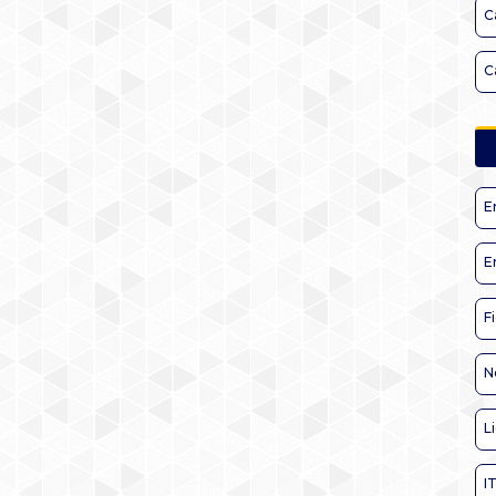
C
C
E
E
F
N
L
I