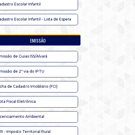
adastro Escolar Infantil
adastro Escolar Infantil - Lista de Espera
EMISSÃO
missão de Guias ISS/Alvará
missão de 2ª via do IPTU
icha de Cadastro Imobliário (FCI)
ota Fiscal Eletrônica
icenciamento Ambiental
TR - Imposto Territorial Rural