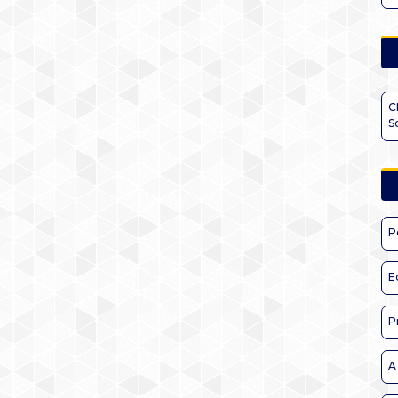
C
S
P
E
P
A