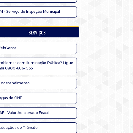
IM - Serviço de Inspeção Municipal
SERVIÇOS
ebGente
roblemas com Iluminação Pública? Ligue
ara 0800-606-1535
utoatendimento
agas do SINE
AF - Valor Adicionado Fiscal
utuações de Trânsito