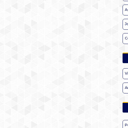
A
J
C
V
A
P