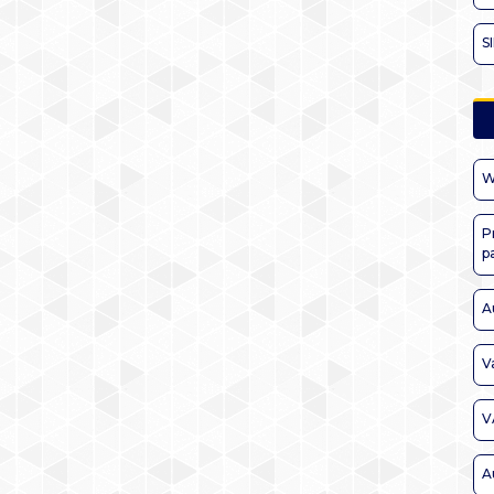
S
W
P
p
A
V
V
A