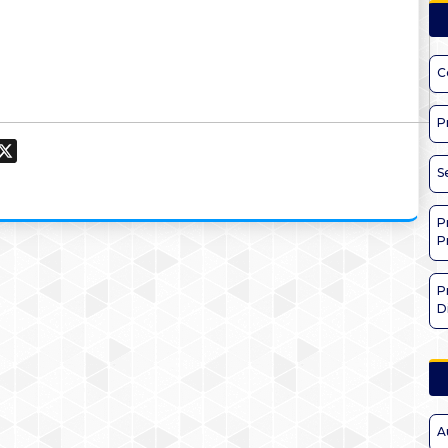
C
P
ook
hatsApp
X
S
P
P
P
D
A