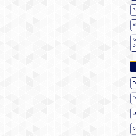
P
A
S
D
T
F
E
C