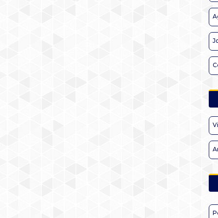
A
J
C
V
A
P