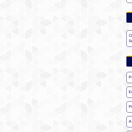
C
S
P
E
P
A