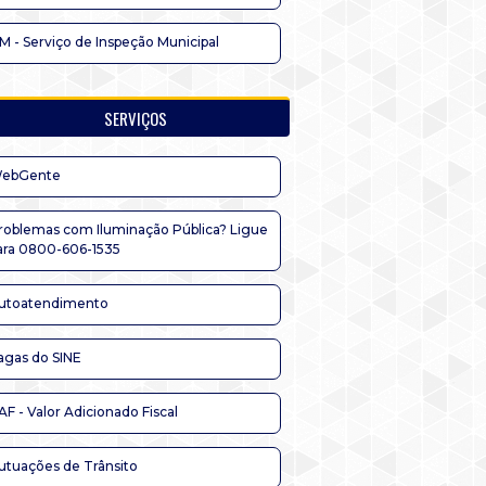
IM - Serviço de Inspeção Municipal
SERVIÇOS
ebGente
roblemas com Iluminação Pública? Ligue
ara 0800-606-1535
utoatendimento
agas do SINE
AF - Valor Adicionado Fiscal
utuações de Trânsito