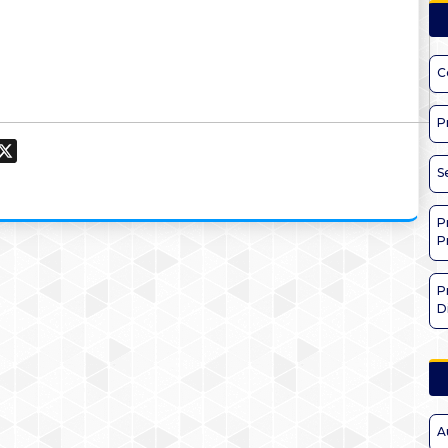
C
P
ook
hatsApp
X
S
P
P
P
D
A