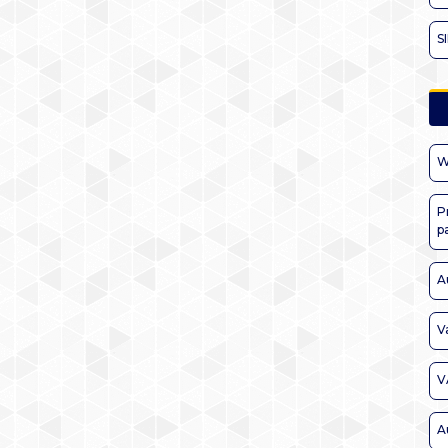
S
W
P
p
A
V
V
A