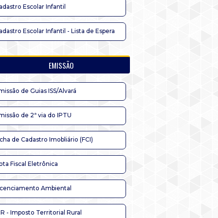
adastro Escolar Infantil
adastro Escolar Infantil - Lista de Espera
EMISSÃO
missão de Guias ISS/Alvará
missão de 2ª via do IPTU
icha de Cadastro Imobliário (FCI)
ota Fiscal Eletrônica
icenciamento Ambiental
TR - Imposto Territorial Rural