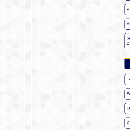
P
A
S
D
T
F
E
C