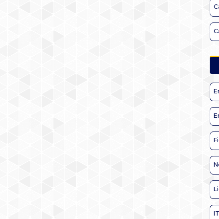
C
C
E
E
F
N
L
I