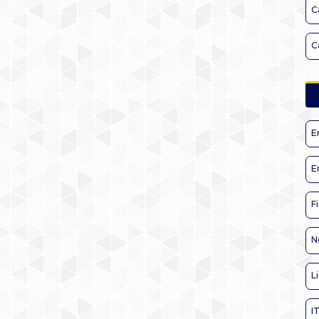
C
C
E
E
F
N
L
I