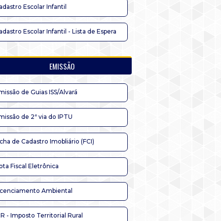
adastro Escolar Infantil
adastro Escolar Infantil - Lista de Espera
EMISSÃO
missão de Guias ISS/Alvará
missão de 2ª via do IPTU
icha de Cadastro Imobliário (FCI)
ota Fiscal Eletrônica
icenciamento Ambiental
TR - Imposto Territorial Rural