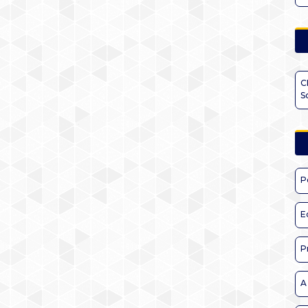
C
S
P
E
P
A