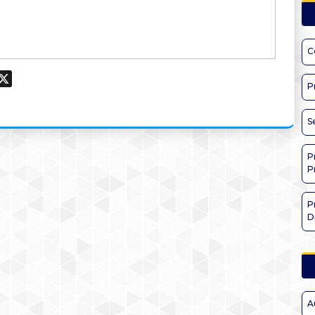
C
ook
hatsApp
X
P
S
P
P
P
D
A