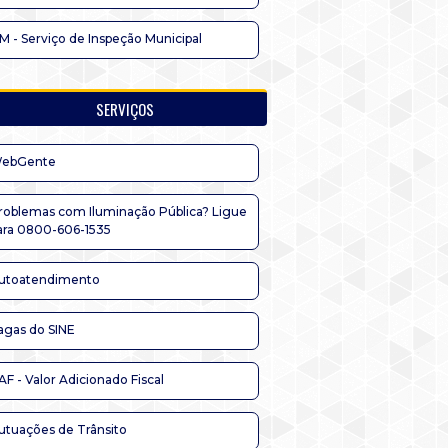
IM - Serviço de Inspeção Municipal
SERVIÇOS
ebGente
roblemas com Iluminação Pública? Ligue
ara 0800-606-1535
utoatendimento
agas do SINE
AF - Valor Adicionado Fiscal
utuações de Trânsito