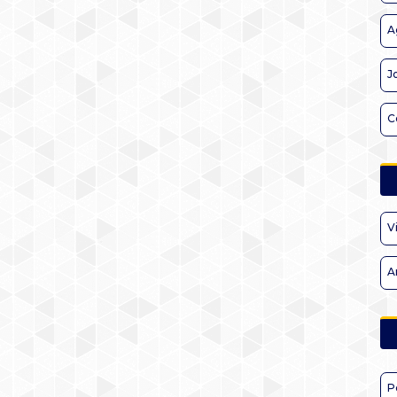
A
J
C
V
A
P