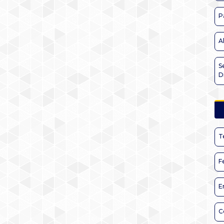
P
A
S
D
T
F
E
C