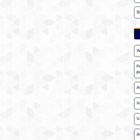
S
W
P
p
A
V
V
A