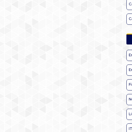
C
C
E
E
F
N
L
I