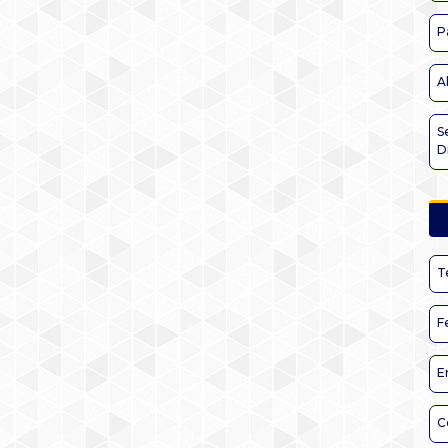
P
A
S
D
T
F
E
C