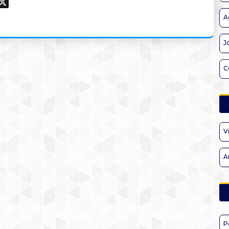
ook
hatsApp
X
A
J
C
V
A
P