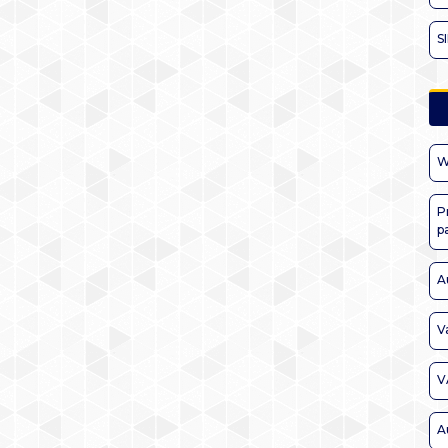
S
W
P
p
A
V
V
A