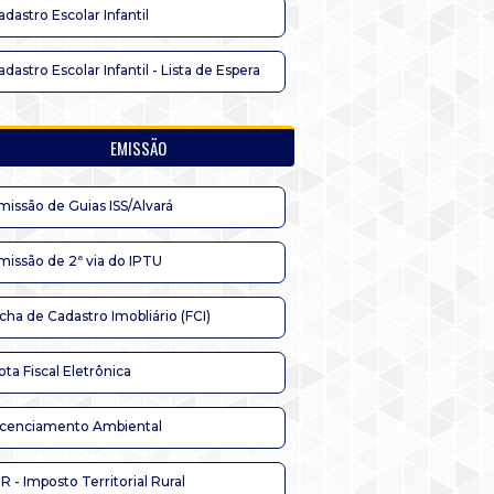
adastro Escolar Infantil
adastro Escolar Infantil - Lista de Espera
EMISSÃO
missão de Guias ISS/Alvará
missão de 2ª via do IPTU
icha de Cadastro Imobliário (FCI)
ota Fiscal Eletrônica
icenciamento Ambiental
TR - Imposto Territorial Rural