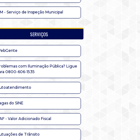
IM - Serviço de Inspeção Municipal
SERVIÇOS
ebGente
roblemas com Iluminação Pública? Ligue
ara 0800-606-1535
utoatendimento
agas do SINE
AF - Valor Adicionado Fiscal
utuações de Trânsito