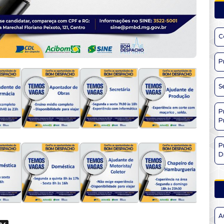
C
P
S
P
P
P
D
A