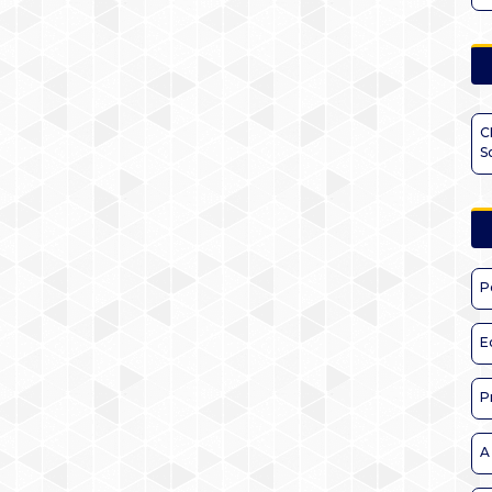
C
S
P
E
P
A