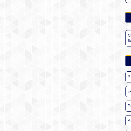
C
S
P
E
P
A