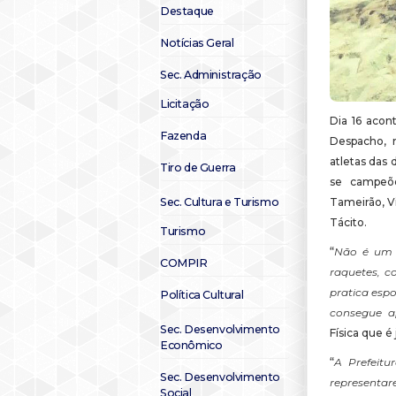
Destaque
Notícias Geral
Sec. Administração
Licitação
Dia 16 acon
Fazenda
Despacho, 
atletas das 
Tiro de Guerra
se campeõe
Tameirão, Vi
Sec. Cultura e Turismo
Tácito.
Turismo
“
Não é um e
COMPIR
raquetes, c
pratica esp
Política Cultural
consegue a
Sec. Desenvolvimento
Física que é
Econômico
“
A Prefeitu
Sec. Desenvolvimento
representa
Social