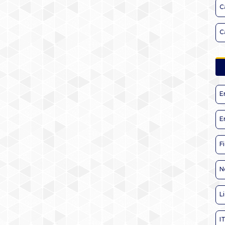
C
C
E
E
F
N
L
I