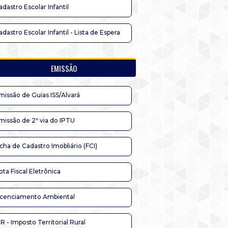
adastro Escolar Infantil
adastro Escolar Infantil - Lista de Espera
EMISSÃO
missão de Guias ISS/Alvará
missão de 2ª via do IPTU
icha de Cadastro Imobliário (FCI)
ota Fiscal Eletrônica
icenciamento Ambiental
TR - Imposto Territorial Rural