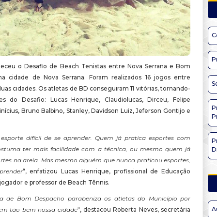
C
P
teceu o Desafio de Beach Tenistas entre Nova Serrana e Bom
na cidade de Nova Serrana. Foram realizados 16 jogos entre
S
duas cidades. Os atletas de BD conseguiram 11 vitórias, tornando-
s do Desafio: Lucas Henrique, Claudiolucas, Dirceu, Felipe
P
nícius, Bruno Balbino, Stanley, Davidson Luiz, Jeferson Gontijo e
P
sporte difícil de se aprender. Quem já pratica esportes com
P
ostuma ter mais facilidade com a técnica, ou mesmo quem já
D
ortes na areia. Mas mesmo alguém que nunca praticou esportes,
prender
“, enfatizou Lucas Henrique, profissional de Educação
 jogador e professor de Beach Tênnis.
ra de Bom Despacho parabeniza os atletas do Município por
A
rem tão bem nossa cidade
“, destacou Roberta Neves, secretária