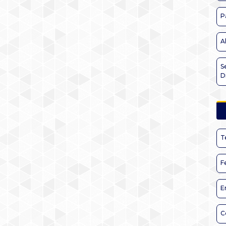
P
A
S
D
T
F
E
C