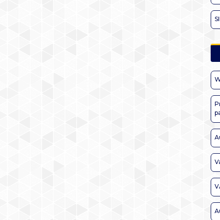
S
W
P
p
A
V
V
A