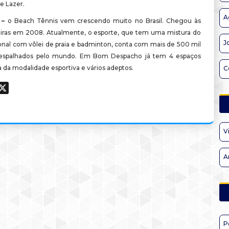
e Lazer.
A
 –
o Beach Tênnis vem crescendo muito no Brasil. Chegou às
ileiras em 2008. Atualmente, o esporte, que tem uma mistura do
J
ional com vôlei de praia e badminton, conta com mais de 500 mil
s espalhados pelo mundo. Em Bom Despacho já tem 4 espaços
ca da modalidade esportiva e vários adeptos.
C
ook
hatsApp
X
V
A
P