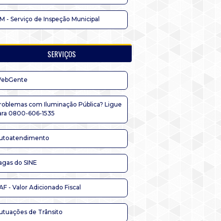
IM - Serviço de Inspeção Municipal
SERVIÇOS
ebGente
roblemas com Iluminação Pública? Ligue
ara 0800-606-1535
utoatendimento
agas do SINE
AF - Valor Adicionado Fiscal
utuações de Trânsito