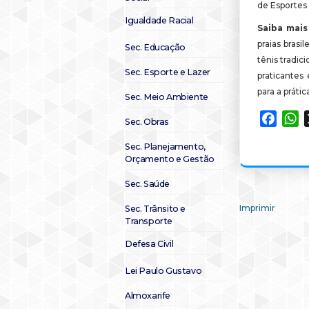
de Esportes 
Igualdade Racial
Saiba mais
praias bras
Sec. Educação
tênis tradic
Sec. Esporte e Lazer
praticante
para a práti
Sec. Meio Ambiente
Faceb
W
Sec. Obras
Sec. Planejamento,
Orçamento e Gestão
Sec. Saúde
Imprimir
Sec. Trânsito e
Transporte
Defesa Civil
Lei Paulo Gustavo
Almoxarife