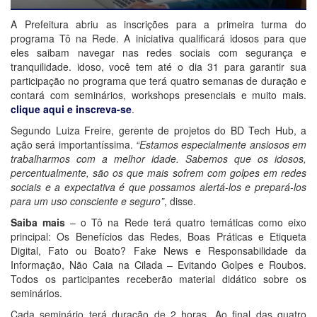
A Prefeitura abriu as inscrições para a primeira turma do
programa Tô na Rede. A iniciativa qualificará idosos para que
eles saibam navegar nas redes sociais com segurança e
tranquilidade. idoso, você tem até o dia 31 para garantir sua
participação no programa que terá quatro semanas de duração e
contará com seminários, workshops presenciais e muito mais.
clique aqui e inscreva-se
.
Segundo Luiza Freire, gerente de projetos do BD Tech Hub, a
ação será importantíssima.
“Estamos especialmente ansiosos em
trabalharmos com a melhor idade. Sabemos que os idosos,
percentualmente, são os que mais sofrem com golpes em redes
sociais e a expectativa é que possamos alertá-los e prepará-los
para um uso consciente e seguro”
, disse.
Saiba mais
– o Tô na Rede terá quatro temáticas como eixo
principal: Os Benefícios das Redes, Boas Práticas e Etiqueta
Digital, Fato ou Boato? Fake News e Responsabilidade da
Informação, Não Caia na Cilada – Evitando Golpes e Roubos.
Todos os participantes receberão material didático sobre os
seminários.
Cada seminário terá duração de 2 horas. Ao final das quatro