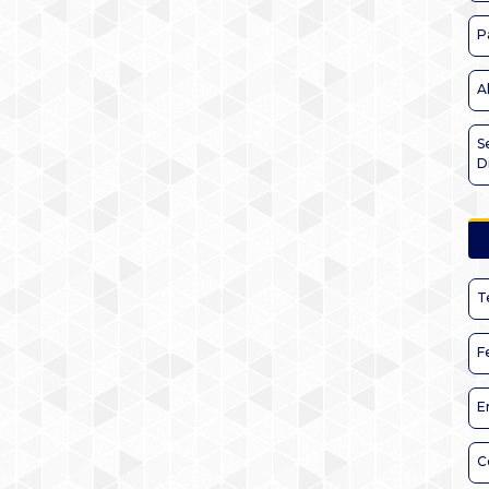
P
A
S
D
T
F
E
C