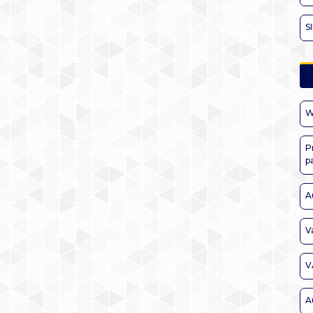
S
W
P
p
A
V
V
A