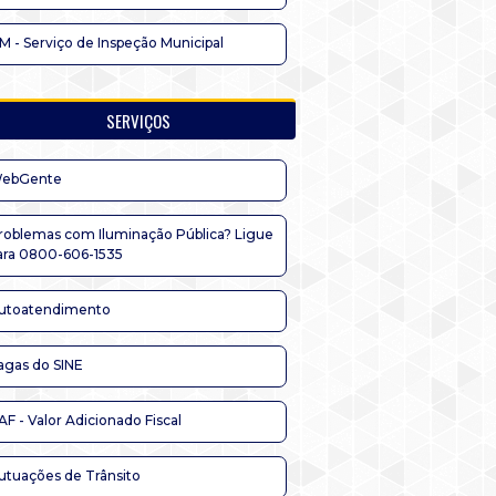
IM - Serviço de Inspeção Municipal
SERVIÇOS
ebGente
roblemas com Iluminação Pública? Ligue
ara 0800-606-1535
utoatendimento
agas do SINE
AF - Valor Adicionado Fiscal
utuações de Trânsito