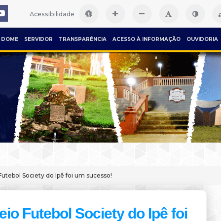
Acessibilidade
DOME
SERVIDOR
TRANSPARÊNCIA
ACESSO À INFORMAÇÃO
OUVIDORIA
Futebol Society do Ipê foi um sucesso!
eio Futebol Society do Ipê foi