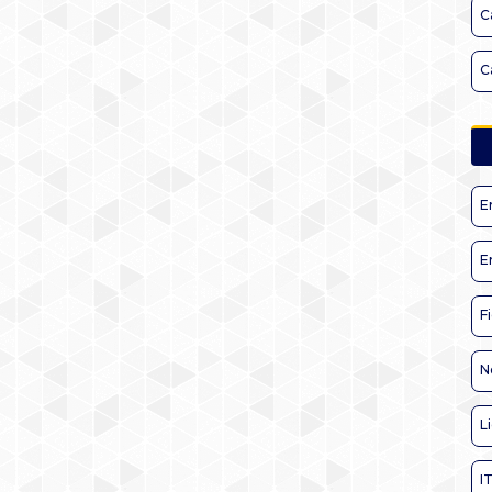
C
C
E
E
F
N
L
I