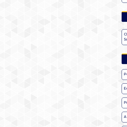
C
S
P
E
P
A