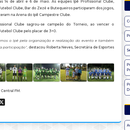
as 14 de abril e 6 de maio. As equipes Ipê Profissional Clube,
utebol Clube, Bar do Zezé e Butequeiros participaram dos jogos,
eram na Arena do Ipê Campestre Clube.
C
issional Clube sagrou-se campeão do Torneio, ao vencer o
utebol Clube pelo placar de 3×0.
P
mos o Ipê pela organização e realização do evento e também
a participação”,
destacou Roberta Neves, Secretária de Esportes
S
P
P
P
D
 Central FM.
ook
hatsApp
X
A