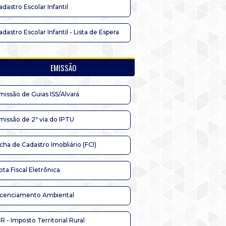
adastro Escolar Infantil
adastro Escolar Infantil - Lista de Espera
EMISSÃO
missão de Guias ISS/Alvará
missão de 2ª via do IPTU
icha de Cadastro Imobliário (FCI)
ota Fiscal Eletrônica
icenciamento Ambiental
TR - Imposto Territorial Rural