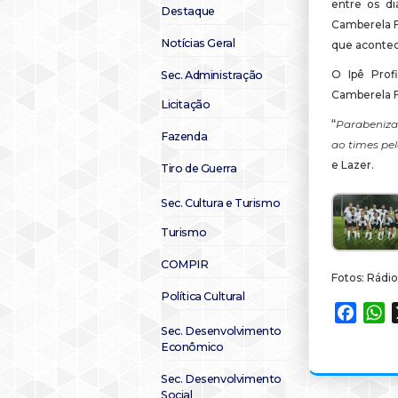
entre os di
Destaque
Camberela F
Notícias Geral
que acontec
O Ipê Prof
Sec. Administração
Camberela F
Licitação
“
Parabeniza
Fazenda
ao times pel
e Lazer.
Tiro de Guerra
Sec. Cultura e Turismo
Turismo
COMPIR
Fotos: Rádio
Política Cultural
Faceb
W
Sec. Desenvolvimento
Econômico
Sec. Desenvolvimento
Social