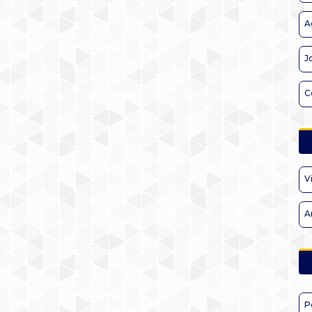
A
J
C
V
A
P