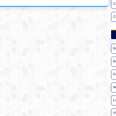
C
C
E
E
F
N
L
I