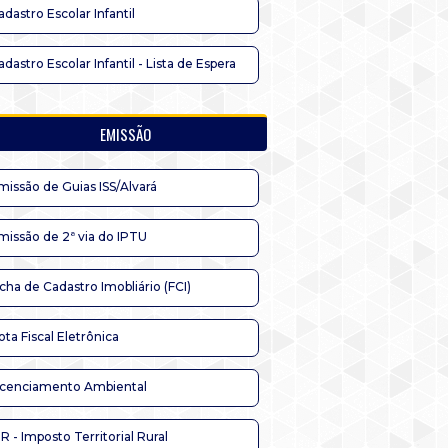
adastro Escolar Infantil
adastro Escolar Infantil - Lista de Espera
EMISSÃO
missão de Guias ISS/Alvará
missão de 2ª via do IPTU
icha de Cadastro Imobliário (FCI)
ota Fiscal Eletrônica
icenciamento Ambiental
TR - Imposto Territorial Rural