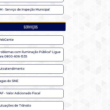
IM - Serviço de Inspeção Municipal
SERVIÇOS
ebGente
roblemas com Iluminação Pública? Ligue
ara 0800-606-1535
utoatendimento
agas do SINE
AF - Valor Adicionado Fiscal
utuações de Trânsito