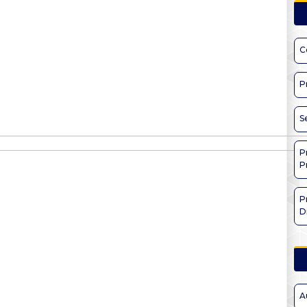
C
P
S
P
P
P
D
A