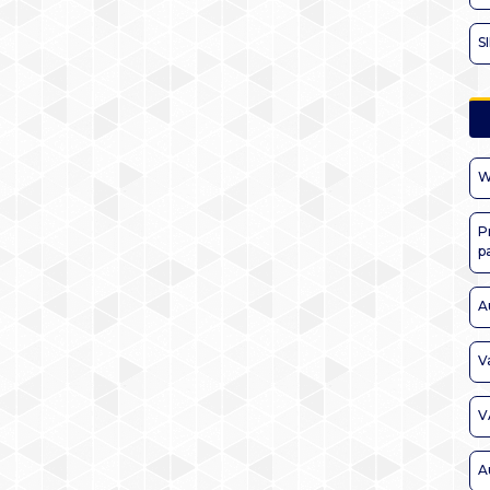
S
W
P
p
A
V
V
A