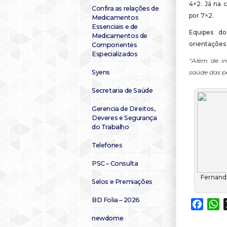
4×2. Já na 
Confira as relações de
por 7×2.
Medicamentos
Essenciais e de
Equipes do
Medicamentos de
orientações
Componentes
Especializados
“Além de in
Syens
saúde das p
Secretaria de Saúde
Gerencia de Direitos,
Deveres e Segurança
do Trabalho
Telefones
PSC – Consulta
Fernando
Selos e Premiações
BD Folia – 2026
Faceb
W
newdome