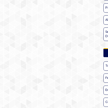
P
A
S
D
T
F
E
C