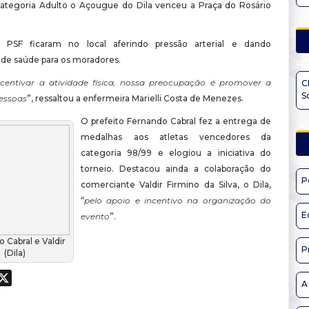
categoria Adulto o Açougue do Dila venceu a Praça do Rosário
 PSF ficaram no local aferindo pressão arterial e dando
 de saúde para os moradores.
centivar a atividade física, nossa preocupação é promover a
C
S
essoas
”, ressaltou a enfermeira Marielli Costa de Menezes.
O prefeito Fernando Cabral fez a entrega de
medalhas aos atletas vencedores da
categoria 98/99 e elogiou a iniciativa do
torneio. Destacou ainda a colaboração do
P
comerciante Valdir Firmino da Silva, o Dila,
“
pelo apoio e incentivo na organização do
E
evento
”.
 Cabral e Valdir
P
(Dila)
ook
hatsApp
X
A