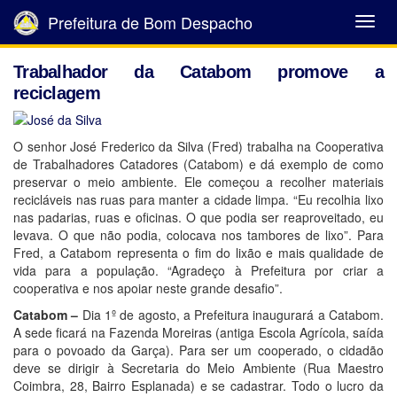
Prefeitura de Bom Despacho
Abrir
Menu
Trabalhador da Catabom promove a
reciclagem
O senhor José Frederico da Silva (Fred) trabalha na Cooperativa
de Trabalhadores Catadores (Catabom) e dá exemplo de como
preservar o meio ambiente. Ele começou a recolher materiais
recicláveis nas ruas para manter a cidade limpa. “Eu recolhia lixo
nas padarias, ruas e oficinas. O que podia ser reaproveitado, eu
levava. O que não podia, colocava nos tambores de lixo”. Para
Fred, a Catabom representa o fim do lixão e mais qualidade de
vida para a população. “Agradeço à Prefeitura por criar a
cooperativa e nos apoiar neste grande desafio”.
Catabom –
Dia 1º de agosto, a Prefeitura inaugurará a Catabom.
A sede ficará na Fazenda Moreiras (antiga Escola Agrícola, saída
para o povoado da Garça). Para ser um cooperado, o cidadão
deve se dirigir à Secretaria do Meio Ambiente (Rua Maestro
Coimbra, 28, Bairro Esplanada) e se cadastrar. Todo o lucro da