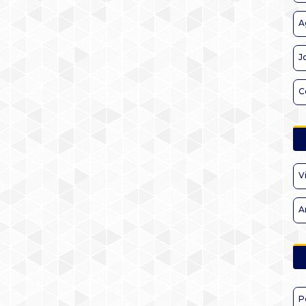
A
J
C
V
A
P