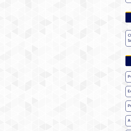
C
S
P
E
P
A