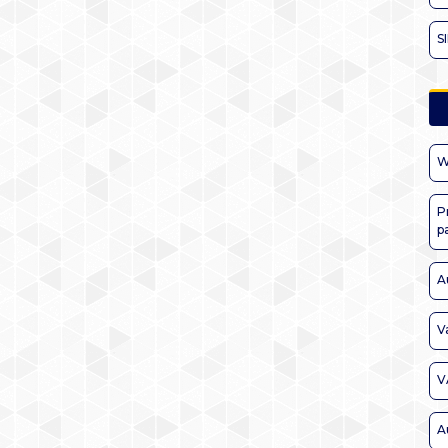
S
W
P
p
A
V
V
A