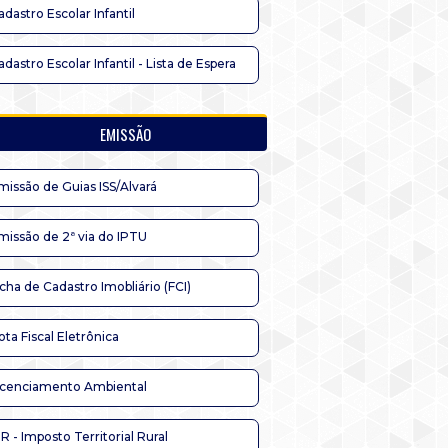
adastro Escolar Infantil
adastro Escolar Infantil - Lista de Espera
EMISSÃO
missão de Guias ISS/Alvará
missão de 2ª via do IPTU
icha de Cadastro Imobliário (FCI)
ota Fiscal Eletrônica
icenciamento Ambiental
TR - Imposto Territorial Rural