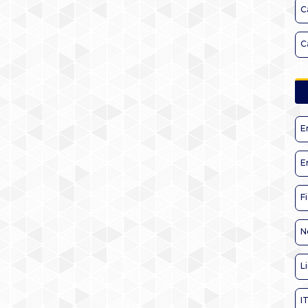
C
C
E
E
F
N
L
I