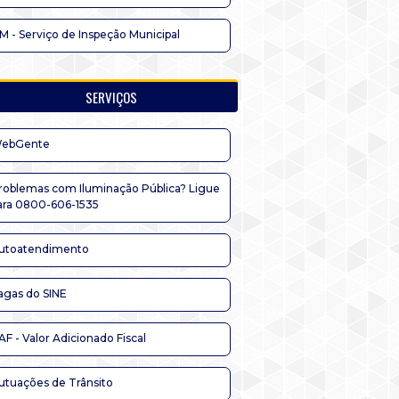
IM - Serviço de Inspeção Municipal
SERVIÇOS
ebGente
roblemas com Iluminação Pública? Ligue
ara 0800-606-1535
utoatendimento
agas do SINE
AF - Valor Adicionado Fiscal
utuações de Trânsito