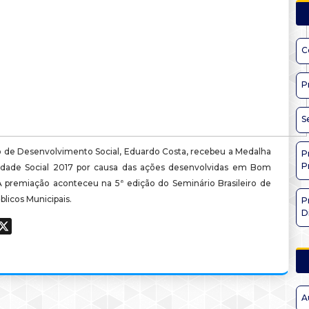
C
P
S
o de Desenvolvimento Social, Eduardo Costa, recebeu a Medalha
P
P
idade Social 2017 por causa das ações desenvolvidas em Bom
 premiação aconteceu na 5ª edição do Seminário Brasileiro de
licos Municipais.
P
D
ook
hatsApp
X
A