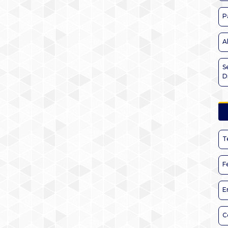
P
A
S
D
T
F
E
C