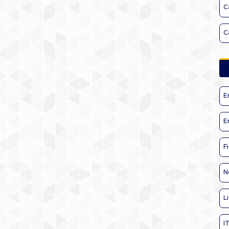
C
C
E
E
F
N
L
I