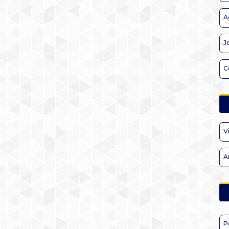
A
J
C
V
A
P