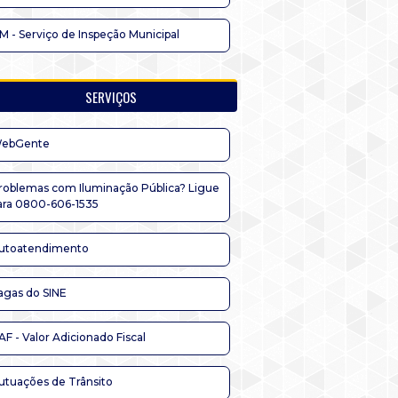
IM - Serviço de Inspeção Municipal
SERVIÇOS
ebGente
roblemas com Iluminação Pública? Ligue
ara 0800-606-1535
utoatendimento
agas do SINE
AF - Valor Adicionado Fiscal
utuações de Trânsito