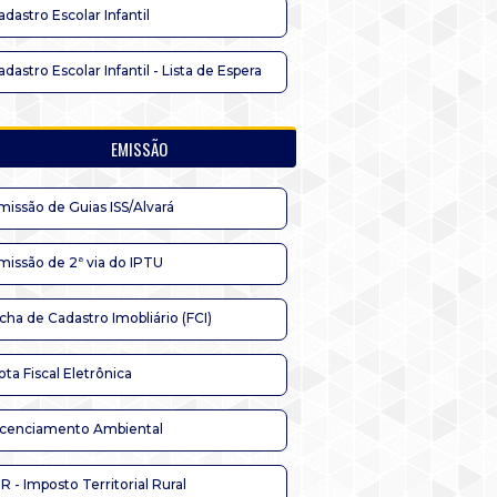
adastro Escolar Infantil
adastro Escolar Infantil - Lista de Espera
EMISSÃO
missão de Guias ISS/Alvará
missão de 2ª via do IPTU
icha de Cadastro Imobliário (FCI)
ota Fiscal Eletrônica
icenciamento Ambiental
TR - Imposto Territorial Rural