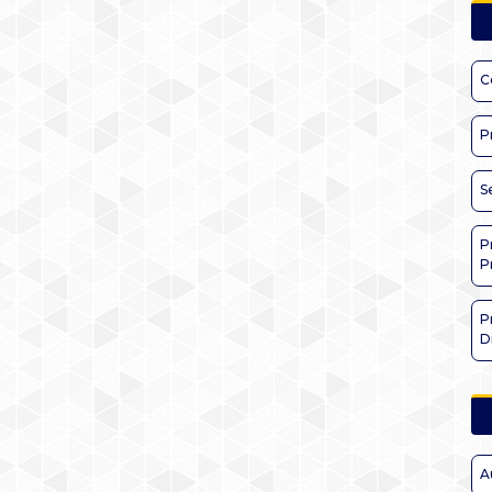
C
P
S
P
P
P
D
A