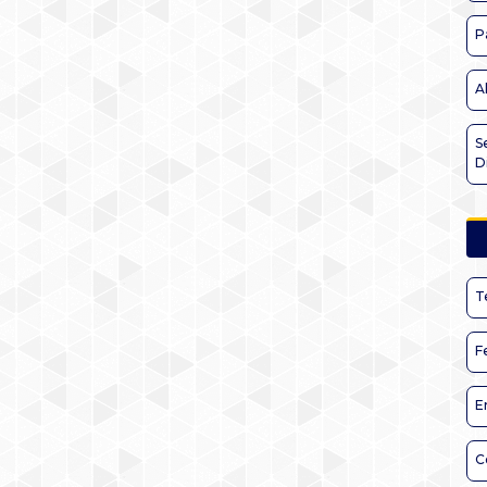
P
A
S
D
T
F
E
C