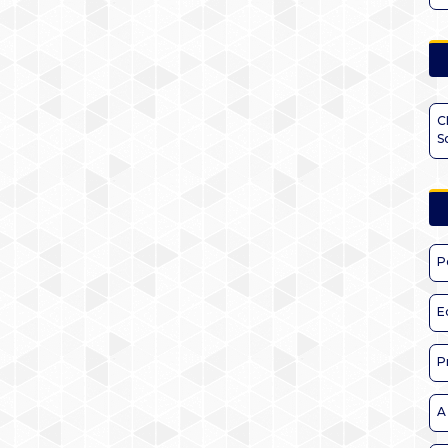
C
S
P
E
P
A