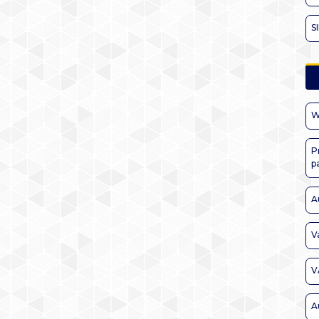
S
W
P
p
A
V
V
A