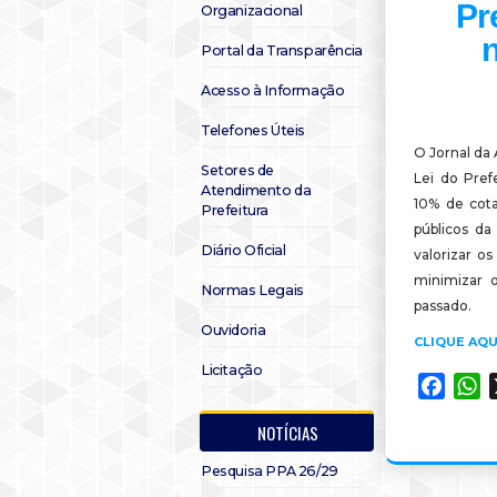
Pr
Organizacional
n
Portal da Transparência
Acesso à Informação
Telefones Úteis
O Jornal da 
Setores de
Lei do Pref
Atendimento da
10% de cota
Prefeitura
públicos da
Diário Oficial
valorizar o
minimizar o
Normas Legais
passado.
Ouvidoria
CLIQUE AQU
Licitação
Faceb
W
NOTÍCIAS
Pesquisa PPA 26/29