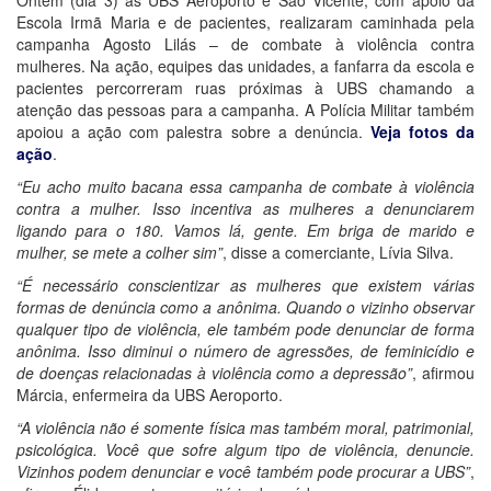
Escola Irmã Maria e de pacientes, realizaram caminhada pela
campanha Agosto Lilás – de combate à violência contra
mulheres. Na ação, equipes das unidades, a fanfarra da escola e
pacientes percorreram ruas próximas à UBS chamando a
atenção das pessoas para a campanha. A Polícia Militar também
apoiou a ação com palestra sobre a denúncia.
Veja fotos da
ação
.
“Eu acho muito bacana essa campanha de combate à violência
contra a mulher. Isso incentiva as mulheres a denunciarem
ligando para o 180. Vamos lá, gente. Em briga de marido e
mulher, se mete a colher sim”
, disse a comerciante, Lívia Silva.
“É necessário conscientizar as mulheres que existem várias
formas de denúncia como a anônima. Quando o vizinho observar
qualquer tipo de violência, ele também pode denunciar de forma
anônima. Isso diminui o número de agressões, de feminicídio e
de doenças relacionadas à violência como a depressão”
, afirmou
Márcia, enfermeira da UBS Aeroporto.
“A violência não é somente física mas também moral, patrimonial,
psicológica. Você que sofre algum tipo de violência, denuncie.
Vizinhos podem denunciar e você também pode procurar a UBS”
,