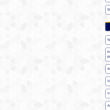
S
W
P
p
A
V
V
A