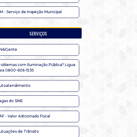
IM - Serviço de Inspeção Municipal
SERVIÇOS
ebGente
roblemas com Iluminação Pública? Ligue
ara 0800-606-1535
utoatendimento
agas do SINE
AF - Valor Adicionado Fiscal
utuações de Trânsito