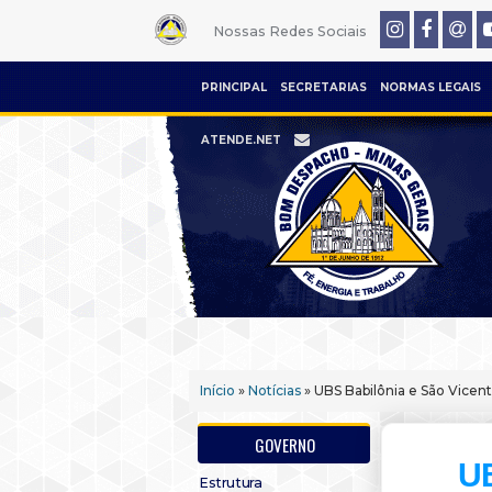
Nossas Redes Sociais
PRINCIPAL
SECRETARIAS
NORMAS LEGAIS
ATENDE.NET
Início
»
Notícias
» UBS Babilônia e São Vicen
GOVERNO
UB
Estrutura