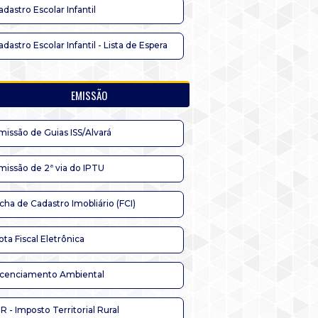
adastro Escolar Infantil
adastro Escolar Infantil - Lista de Espera
EMISSÃO
missão de Guias ISS/Alvará
missão de 2ª via do IPTU
icha de Cadastro Imobliário (FCI)
ota Fiscal Eletrônica
icenciamento Ambiental
TR - Imposto Territorial Rural