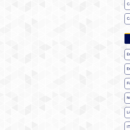
C
C
E
E
F
N
L
I