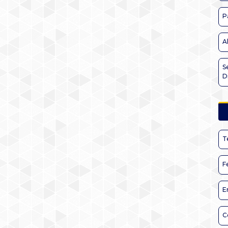
P
A
S
D
T
F
E
C