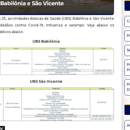
 25, as Unidades Básicas de Saúde (UBS) Babilônia e São Vicente
C
idadãos contra Covid-19, influenza e sarampo. Veja abaixo os
úblicos abaixo.
P
UBS Babilônia
S
P
P
UBS São Vicente
P
D
A
ook
hatsApp
X