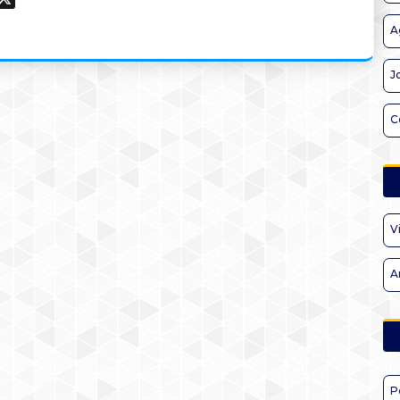
A
J
C
V
A
P