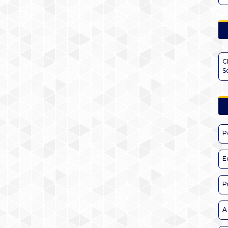
C
S
P
E
P
A