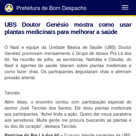
Prefeitura de Bom Despacho
Abrir
Menu
UBS Doutor Genésio mostra como usar
plantas medicinais para melhorar a saúde
O Nasf e equipe da Unidade Básica de Saúde (UBS) Doutor
Genésio promovem mensalmente o Grupo de Idosos Pra Lá dos
60. Na reunião de julho, as servidoras, Nathália e Cláudia, do
Nasf e agentes de saúde falaram sobre plantas medicinais e
como fazer chás. Os participantes degustaram chás e aferiram
pressão arterial.
Tarcísio
Além disso, o encontro contou com participação especial do
senhor José Tarcísio dos Santos. Ele doou plantas medicinais
aos participantes. “Achei linda a ação. Quero dar meus parabéns
aos servidores. Muita gente me procura buscando as plantas e
eu dou de coração”, destaca Tarcísio.
Participe do Pra Lá dos 60 –
O grupo atende pacientes da UBS.