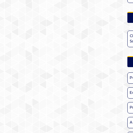
C
S
P
E
P
A