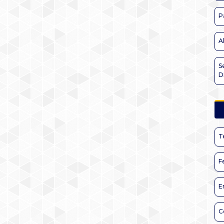
P
A
S
D
T
F
E
C