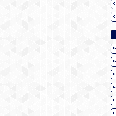
C
C
E
E
F
N
L
I