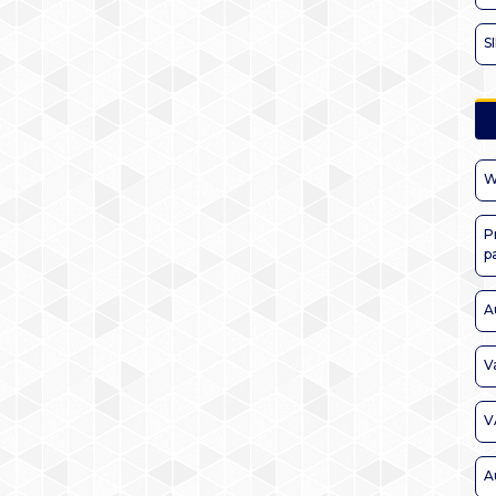
S
W
P
p
A
V
V
A