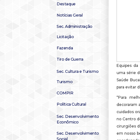
Destaque
Notícias Geral
Sec. Administração
Licitação
Fazenda
Tiro de Guerra
Equipes da
Sec. Cultura e Turismo
uma série d
Saúde Bucal
Turismo
para evitar 
COMPIR
“Para melh
Política Cultural
decoraram a
cuidados or
Sec. Desenvolvimento
no Centro de
Econômico
cirurgiões d
Sec. Desenvolvimento
em nosso bem
Social