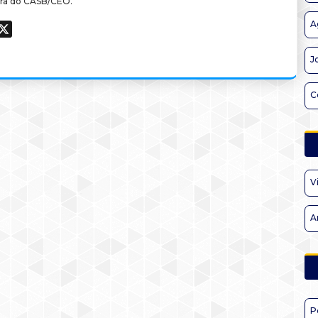
ra do CASB/CEO.
A
ook
hatsApp
X
J
C
V
A
P