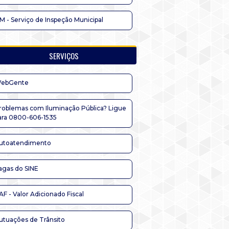
IM - Serviço de Inspeção Municipal
SERVIÇOS
ebGente
roblemas com Iluminação Pública? Ligue
ara 0800-606-1535
utoatendimento
agas do SINE
AF - Valor Adicionado Fiscal
utuações de Trânsito