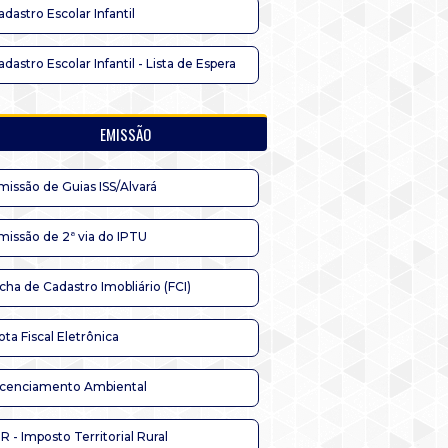
adastro Escolar Infantil
adastro Escolar Infantil - Lista de Espera
EMISSÃO
missão de Guias ISS/Alvará
missão de 2ª via do IPTU
icha de Cadastro Imobliário (FCI)
ota Fiscal Eletrônica
icenciamento Ambiental
TR - Imposto Territorial Rural