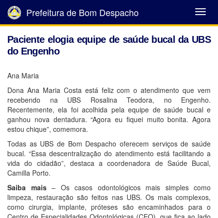
Prefeitura de Bom Despacho
Abrir
Menu
Paciente elogia equipe de saúde bucal da UBS
do Engenho
Ana Maria
Dona Ana Maria Costa está feliz com o atendimento que vem
recebendo na UBS Rosalina Teodora, no Engenho.
Recentemente, ela foi acolhida pela equipe de saúde bucal e
ganhou nova dentadura. “Agora eu fiquei muito bonita. Agora
estou chique”, comemora.
Todas as UBS de Bom Despacho oferecem serviços de saúde
bucal. “Essa descentralização do atendimento está facilitando a
vida do cidadão”, destaca a coordenadora de Saúde Bucal,
Camilla Porto.
Saiba mais
– Os casos odontológicos mais simples como
limpeza, restauração são feitos nas UBS. Os mais complexos,
como cirurgia, implante, próteses são encaminhados para o
Centro de Especialidades Odontológicas (CEO), que fica ao lado