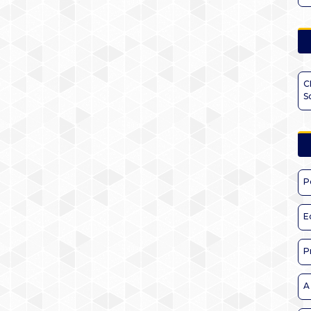
C
S
P
E
P
A