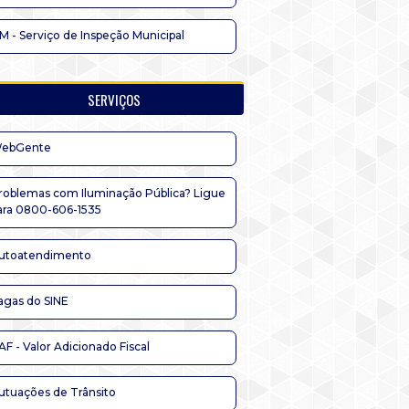
IM - Serviço de Inspeção Municipal
SERVIÇOS
ebGente
roblemas com Iluminação Pública? Ligue
ara 0800-606-1535
utoatendimento
agas do SINE
AF - Valor Adicionado Fiscal
utuações de Trânsito