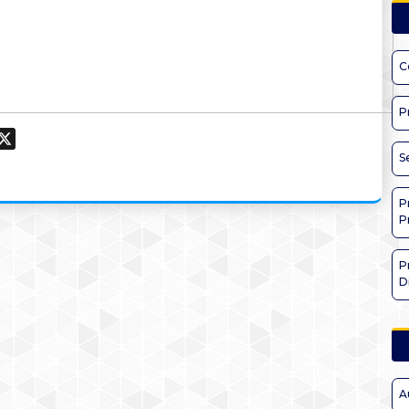
C
P
ook
hatsApp
X
S
P
P
P
D
A