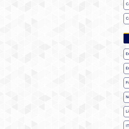
C
C
E
E
F
N
L
I