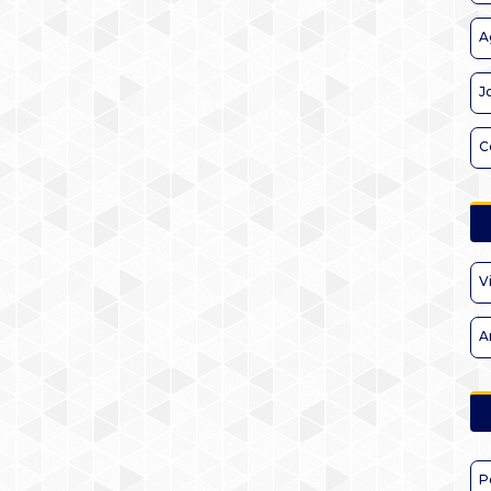
A
J
C
V
A
P