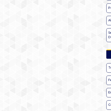
P
A
S
D
T
F
E
C