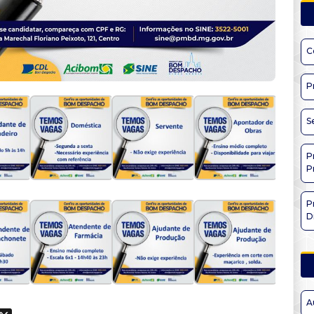
C
P
S
P
P
P
D
A