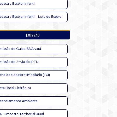
adastro Escolar Infantil
adastro Escolar Infantil - Lista de Espera
EMISSÃO
missão de Guias ISS/Alvará
missão de 2ª via do IPTU
icha de Cadastro Imobliário (FCI)
ota Fiscal Eletrônica
icenciamento Ambiental
TR - Imposto Territorial Rural