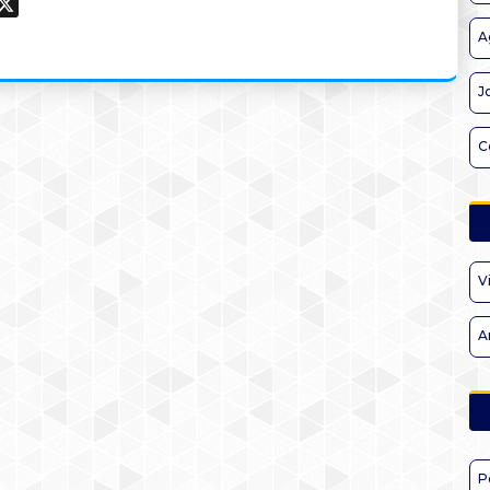
ook
hatsApp
X
A
J
C
V
A
P