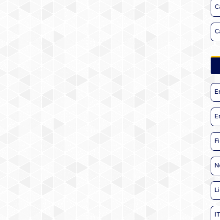
C
C
E
E
F
N
L
I