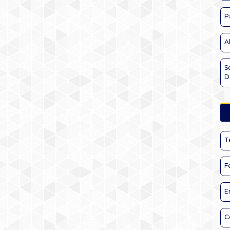
P
A
S
D
T
F
E
C