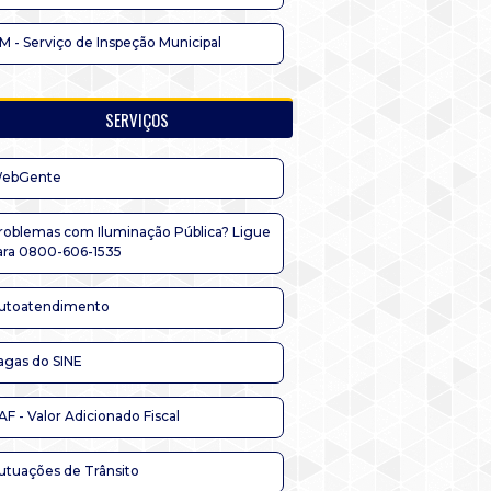
IM - Serviço de Inspeção Municipal
SERVIÇOS
ebGente
roblemas com Iluminação Pública? Ligue
ara 0800-606-1535
utoatendimento
agas do SINE
AF - Valor Adicionado Fiscal
utuações de Trânsito