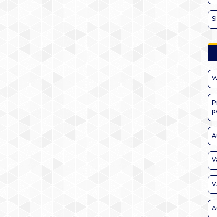
S
W
P
p
A
V
V
A