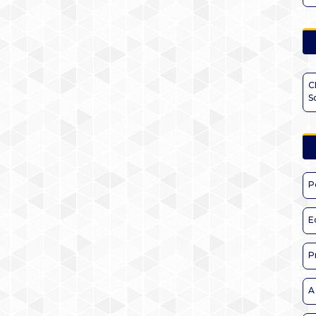
C
S
P
E
P
A