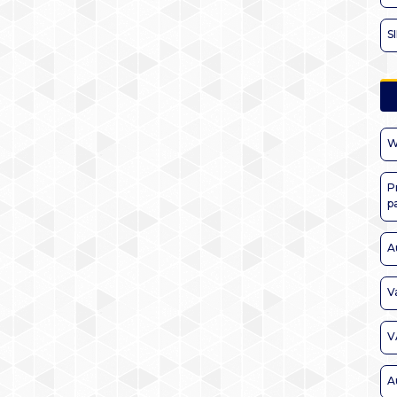
S
W
P
p
A
V
V
A