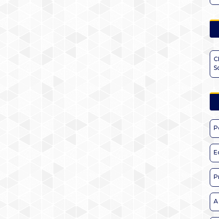
C
S
P
E
P
A