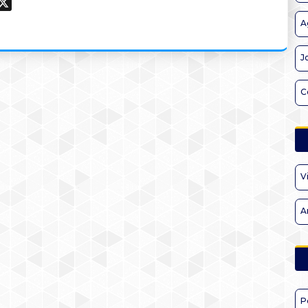
ook
hatsApp
X
A
J
C
V
A
P