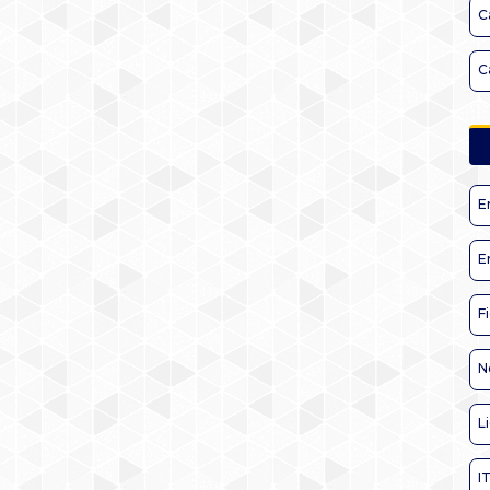
C
C
E
E
F
N
L
I