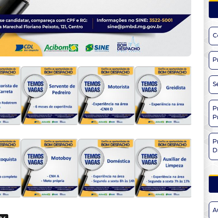
C
P
S
P
P
P
D
A