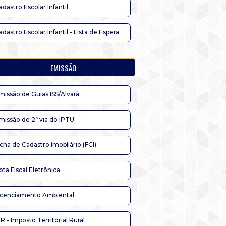
adastro Escolar Infantil
adastro Escolar Infantil - Lista de Espera
EMISSÃO
missão de Guias ISS/Alvará
missão de 2ª via do IPTU
icha de Cadastro Imobliário (FCI)
ota Fiscal Eletrônica
icenciamento Ambiental
TR - Imposto Territorial Rural