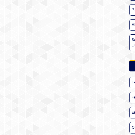
P
A
S
D
T
F
E
C