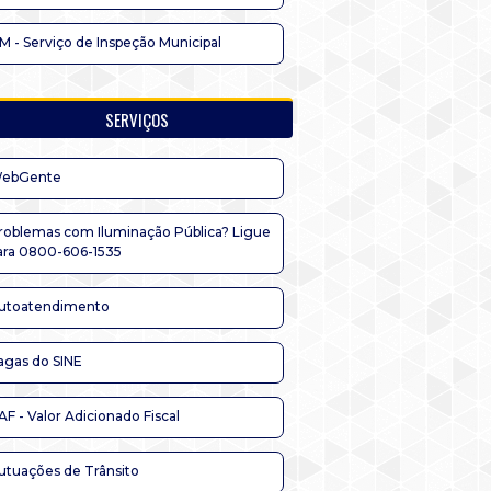
IM - Serviço de Inspeção Municipal
SERVIÇOS
ebGente
roblemas com Iluminação Pública? Ligue
ara 0800-606-1535
utoatendimento
agas do SINE
AF - Valor Adicionado Fiscal
utuações de Trânsito