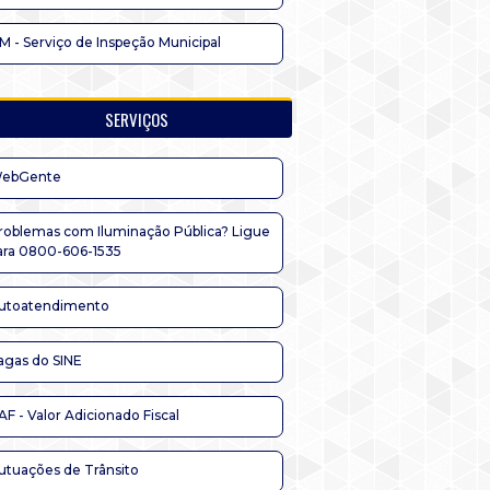
IM - Serviço de Inspeção Municipal
SERVIÇOS
ebGente
roblemas com Iluminação Pública? Ligue
ara 0800-606-1535
utoatendimento
agas do SINE
AF - Valor Adicionado Fiscal
utuações de Trânsito