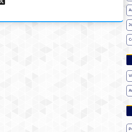
ook
hatsApp
X
A
J
C
V
A
P