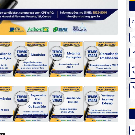
C
P
S
P
P
P
D
A