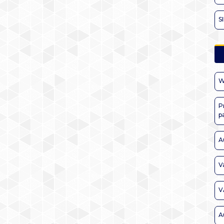
S
W
P
p
A
V
V
A