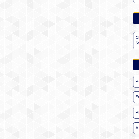
C
S
P
E
P
A