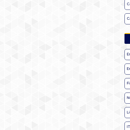
C
C
E
E
F
N
L
I