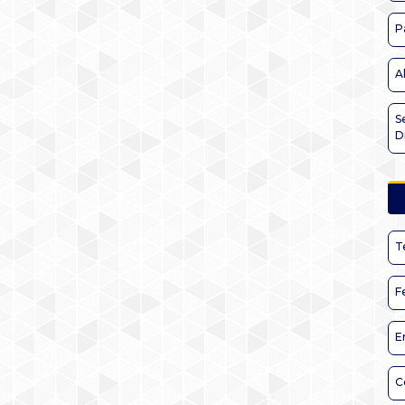
P
A
S
D
T
F
E
C