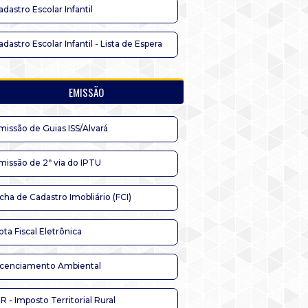
adastro Escolar Infantil
adastro Escolar Infantil - Lista de Espera
EMISSÃO
missão de Guias ISS/Alvará
missão de 2ª via do IPTU
icha de Cadastro Imobliário (FCI)
ota Fiscal Eletrônica
icenciamento Ambiental
TR - Imposto Territorial Rural