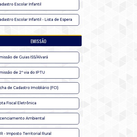
adastro Escolar Infantil
adastro Escolar Infantil - Lista de Espera
EMISSÃO
missão de Guias ISS/Alvará
missão de 2ª via do IPTU
icha de Cadastro Imobliário (FCI)
ota Fiscal Eletrônica
icenciamento Ambiental
TR - Imposto Territorial Rural