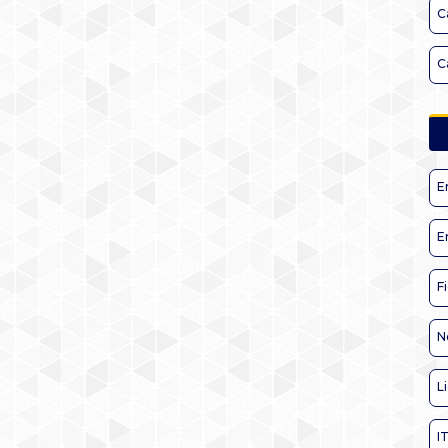
C
C
E
E
F
N
L
I