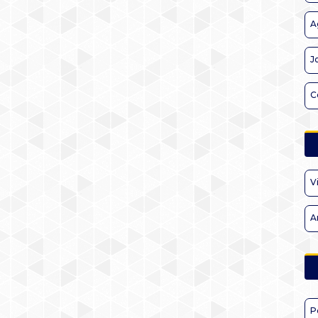
A
J
C
V
A
P