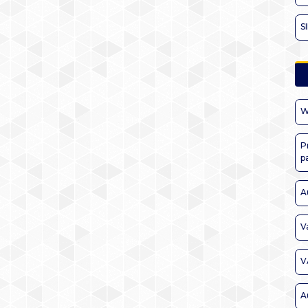
S
W
P
p
A
V
V
A