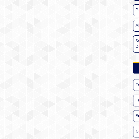
P
A
S
D
T
F
E
C