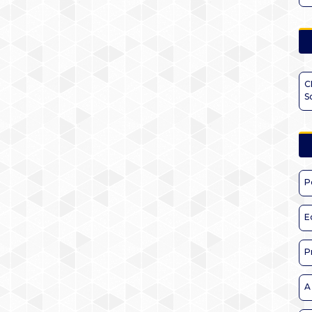
C
S
P
E
P
A