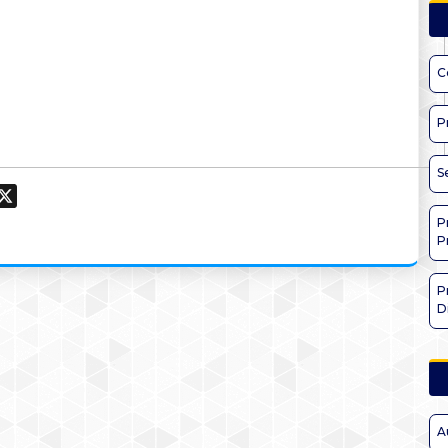
C
P
S
ook
hatsApp
X
P
P
P
D
A