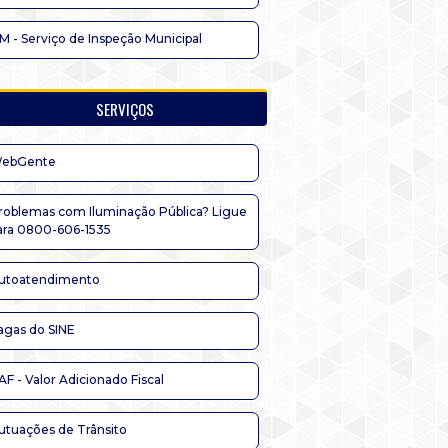
IM - Serviço de Inspeção Municipal
SERVIÇOS
ebGente
roblemas com Iluminação Pública? Ligue
ara 0800-606-1535
utoatendimento
agas do SINE
AF - Valor Adicionado Fiscal
utuações de Trânsito