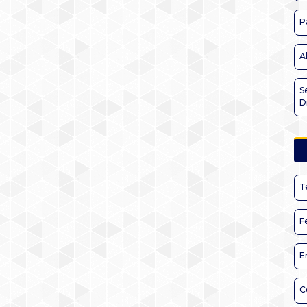
P
A
S
D
T
F
E
C