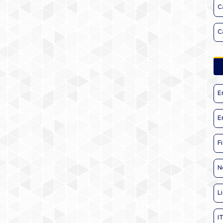
C
C
E
E
F
N
L
I