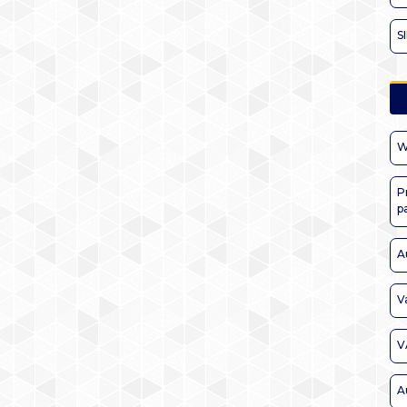
S
W
P
p
A
V
V
A