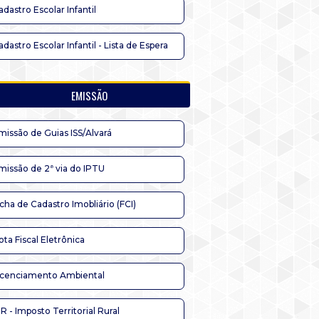
adastro Escolar Infantil
adastro Escolar Infantil - Lista de Espera
EMISSÃO
missão de Guias ISS/Alvará
missão de 2ª via do IPTU
icha de Cadastro Imobliário (FCI)
ota Fiscal Eletrônica
icenciamento Ambiental
TR - Imposto Territorial Rural