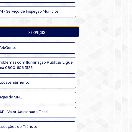
IM - Serviço de Inspeção Municipal
SERVIÇOS
ebGente
roblemas com Iluminação Pública? Ligue
ara 0800-606-1535
utoatendimento
agas do SINE
AF - Valor Adicionado Fiscal
utuações de Trânsito