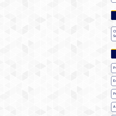
C
S
P
E
P
A