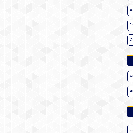
A
J
C
V
A
P