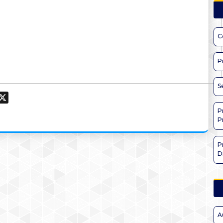
C
P
S
ook
hatsApp
X
P
P
P
D
A