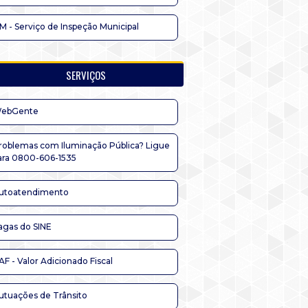
IM - Serviço de Inspeção Municipal
SERVIÇOS
ebGente
roblemas com Iluminação Pública? Ligue
ara 0800-606-1535
utoatendimento
agas do SINE
AF - Valor Adicionado Fiscal
utuações de Trânsito