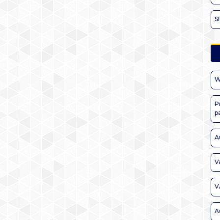
S
W
P
p
A
V
V
A