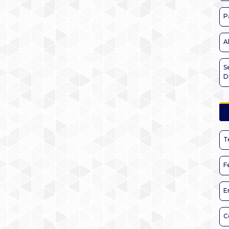
P
A
S
D
T
F
E
C