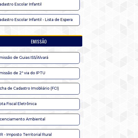
adastro Escolar Infantil
adastro Escolar Infantil - Lista de Espera
EMISSÃO
missão de Guias ISS/Alvará
missão de 2ª via do IPTU
icha de Cadastro Imobliário (FCI)
ota Fiscal Eletrônica
icenciamento Ambiental
TR - Imposto Territorial Rural