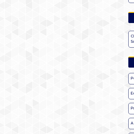
C
S
P
E
P
A