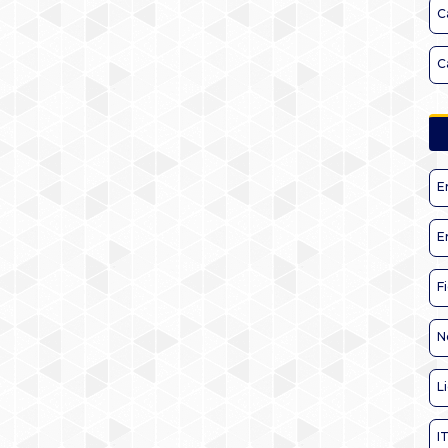
C
C
E
E
F
N
L
I