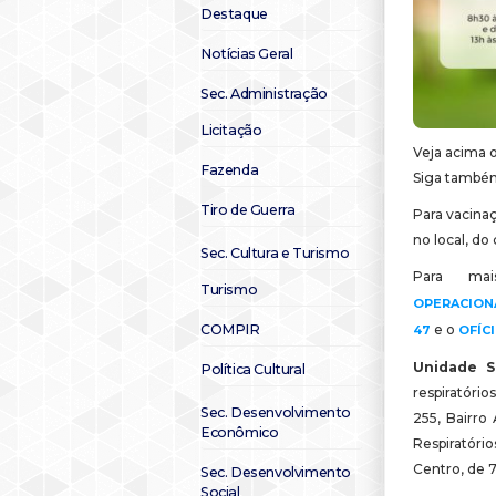
Destaque
Notícias Geral
Sec. Administração
Licitação
Veja acima o
Fazenda
Siga também
Tiro de Guerra
Para vacinaç
no local, d
Sec. Cultura e Turismo
Para ma
Turismo
OPERACION
COMPIR
e o
47
OFÍC
Unidade S
Política Cultural
respiratório
Sec. Desenvolvimento
255, Bairro
Econômico
Respiratóri
Centro, de 7
Sec. Desenvolvimento
Social