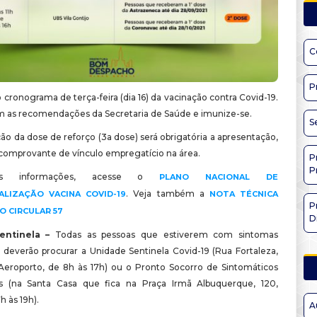
C
P
 cronograma de terça-feira (dia 16) da vacinação contra Covid-19.
 as recomendações da Secretaria de Saúde e imunize-se.
S
ão da dose de reforço (3a dose) será obrigatória a apresentação,
o comprovante de vínculo empregatício na área.
P
P
is informações, acesse o
PLANO NACIONAL DE
. Veja também a
ALIZAÇÃO VACINA COVID-19
NOTA TÉCNICA
P
IO CIRCULAR 57
D
entinela –
Todas as pessoas que estiverem com sintomas
s deverão procurar a Unidade Sentinela Covid-19 (Rua Fortaleza,
 Aeroporto, de 8h às 17h) ou o Pronto Socorro de Sintomáticos
os (na Santa Casa que fica na Praça Irmã Albuquerque, 120,
h às 19h).
A