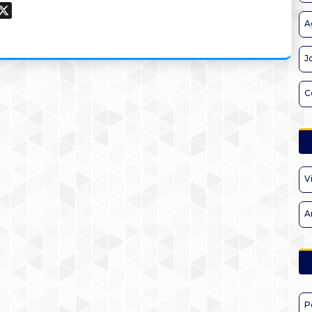
ook
hatsApp
X
A
J
C
V
A
P