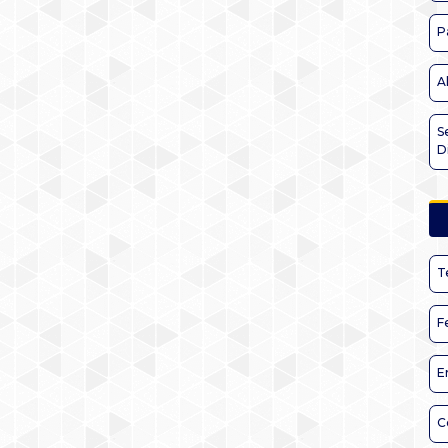
P
A
S
D
T
F
E
C