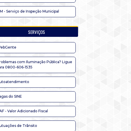
IM - Serviço de Inspeção Municipal
SERVIÇOS
ebGente
roblemas com Iluminação Pública? Ligue
ara 0800-606-1535
utoatendimento
agas do SINE
AF - Valor Adicionado Fiscal
utuações de Trânsito