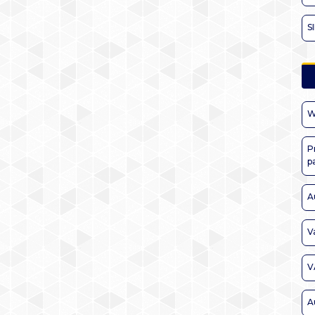
S
W
P
p
A
V
V
A