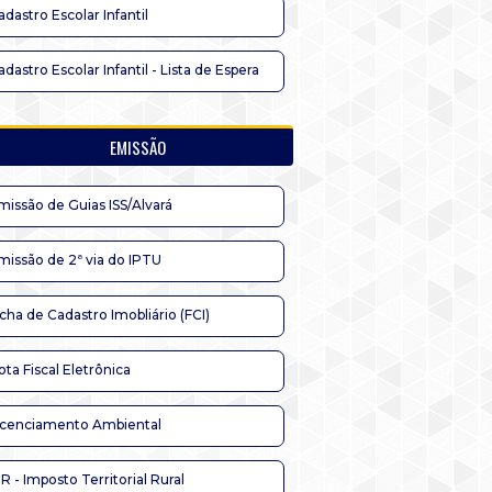
adastro Escolar Infantil
adastro Escolar Infantil - Lista de Espera
EMISSÃO
missão de Guias ISS/Alvará
missão de 2ª via do IPTU
icha de Cadastro Imobliário (FCI)
ota Fiscal Eletrônica
icenciamento Ambiental
TR - Imposto Territorial Rural