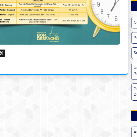
C
P
ook
hatsApp
X
S
P
P
P
D
A