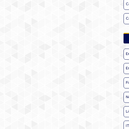
C
C
E
E
F
N
L
I