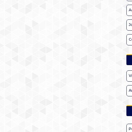
A
J
C
V
A
P