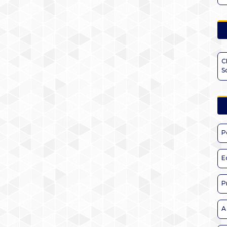
C
S
P
E
P
A