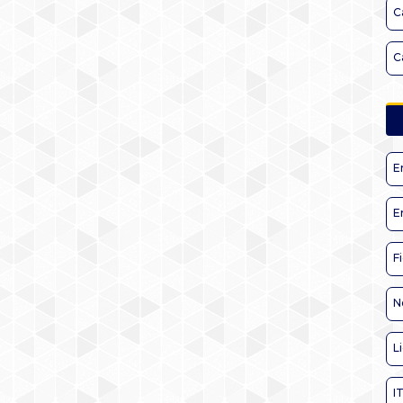
C
C
E
E
F
N
L
I