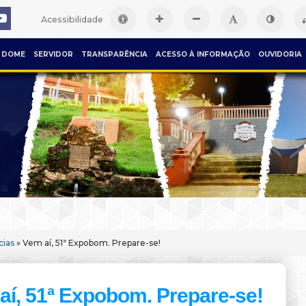
Acessibilidade
DOME
SERVIDOR
TRANSPARÊNCIA
ACESSO À INFORMAÇÃO
OUVIDORIA
cias
» Vem aí, 51ª Expobom. Prepare-se!
aí, 51ª Expobom. Prepare-se!