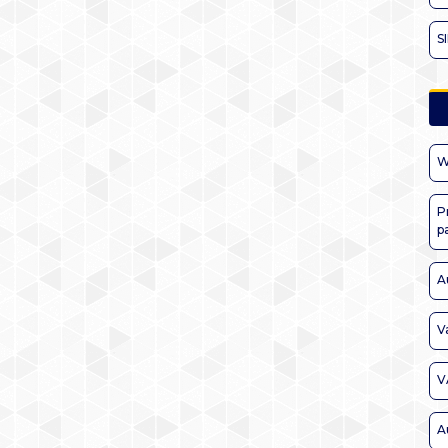
S
W
P
p
A
V
V
A