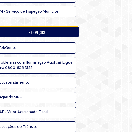
IM - Serviço de Inspeção Municipal
SERVIÇOS
ebGente
roblemas com Iluminação Pública? Ligue
ara 0800-606-1535
utoatendimento
agas do SINE
AF - Valor Adicionado Fiscal
utuações de Trânsito