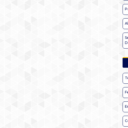
P
A
S
D
T
F
E
C