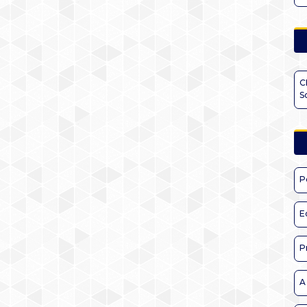
C
S
P
E
P
A