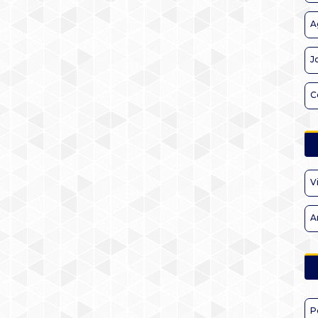
A
J
C
V
A
P