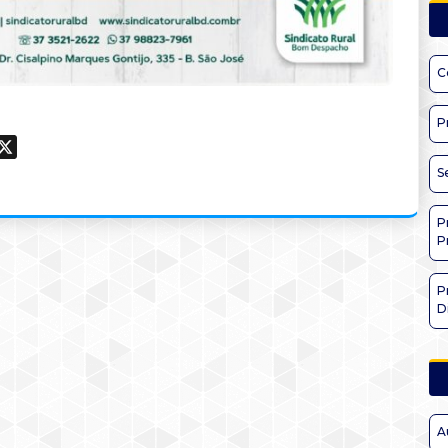
C
P
ook
hatsApp
X
S
P
P
P
D
A