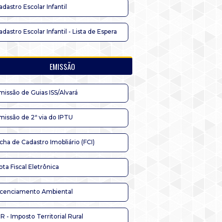
adastro Escolar Infantil
adastro Escolar Infantil - Lista de Espera
EMISSÃO
missão de Guias ISS/Alvará
missão de 2ª via do IPTU
icha de Cadastro Imobliário (FCI)
ota Fiscal Eletrônica
icenciamento Ambiental
TR - Imposto Territorial Rural