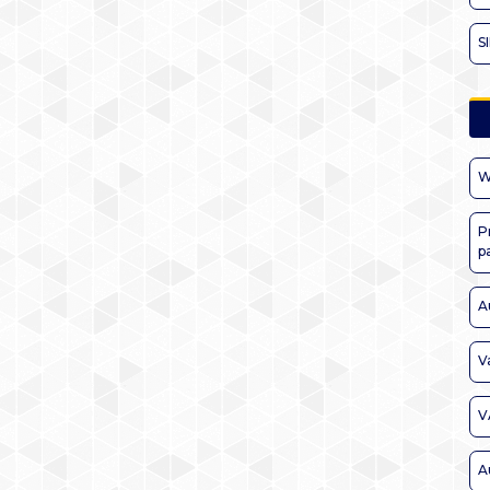
S
W
P
p
A
V
V
A