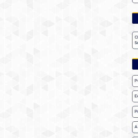
C
S
P
E
P
A