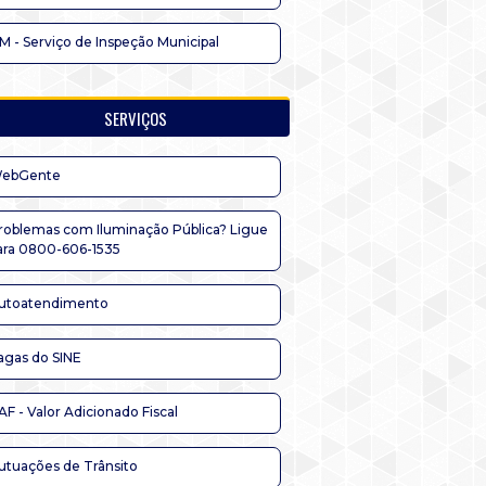
IM - Serviço de Inspeção Municipal
SERVIÇOS
ebGente
roblemas com Iluminação Pública? Ligue
ara 0800-606-1535
utoatendimento
agas do SINE
AF - Valor Adicionado Fiscal
utuações de Trânsito