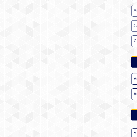
A
J
C
V
A
P