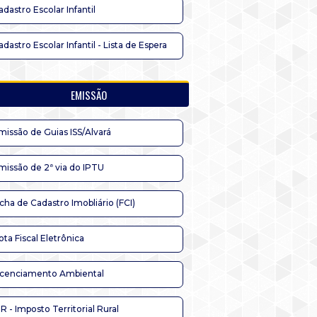
adastro Escolar Infantil
adastro Escolar Infantil - Lista de Espera
EMISSÃO
missão de Guias ISS/Alvará
missão de 2ª via do IPTU
icha de Cadastro Imobliário (FCI)
ota Fiscal Eletrônica
icenciamento Ambiental
TR - Imposto Territorial Rural