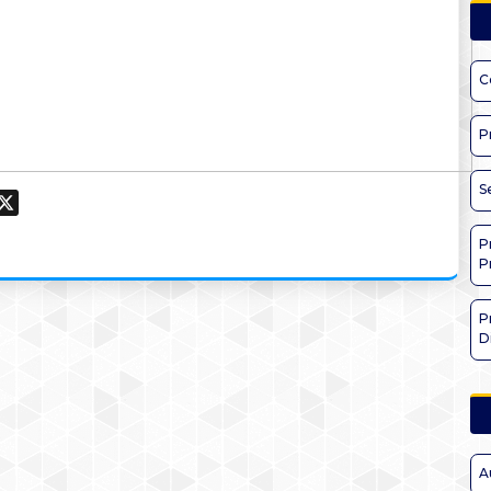
C
P
S
ook
hatsApp
X
P
P
P
D
A