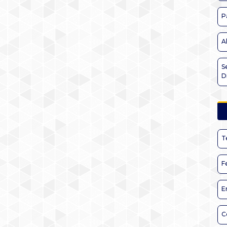
P
A
S
D
T
F
E
C