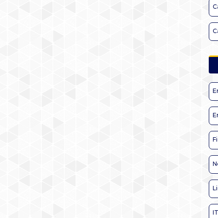
C
C
E
E
F
N
L
I