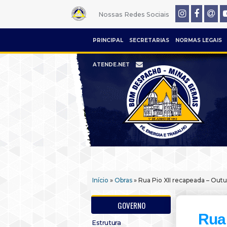
Nossas Redes Sociais
PRINCIPAL
SECRETARIAS
NORMAS LEGAIS
ATENDE.NET
Início
»
Obras
» Rua Pio XII recapeada – Out
GOVERNO
Rua 
Estrutura