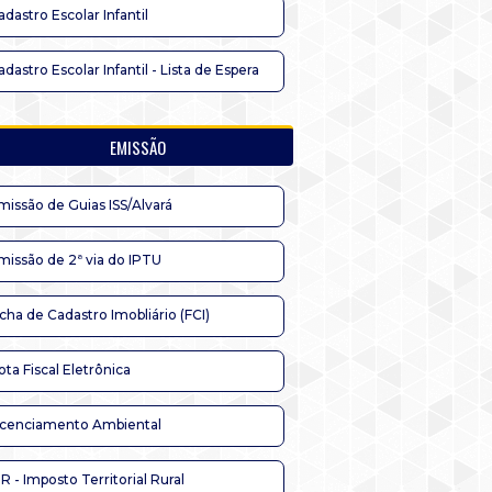
adastro Escolar Infantil
adastro Escolar Infantil - Lista de Espera
EMISSÃO
missão de Guias ISS/Alvará
missão de 2ª via do IPTU
icha de Cadastro Imobliário (FCI)
ota Fiscal Eletrônica
icenciamento Ambiental
TR - Imposto Territorial Rural