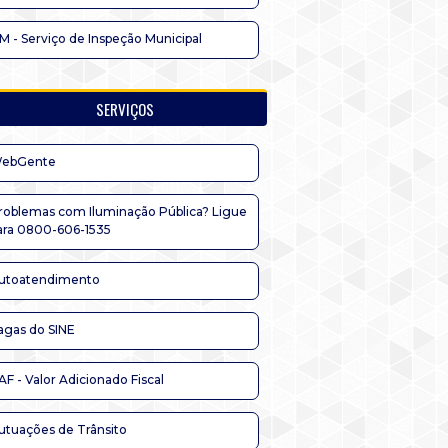
IM - Serviço de Inspeção Municipal
SERVIÇOS
ebGente
roblemas com Iluminação Pública? Ligue
ara 0800-606-1535
utoatendimento
agas do SINE
AF - Valor Adicionado Fiscal
utuações de Trânsito