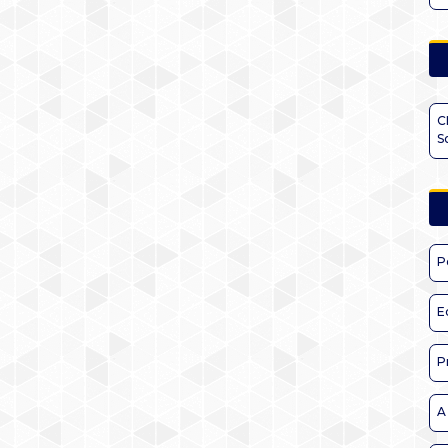
C
S
P
E
P
A