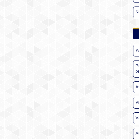
S
W
P
p
A
V
V
A