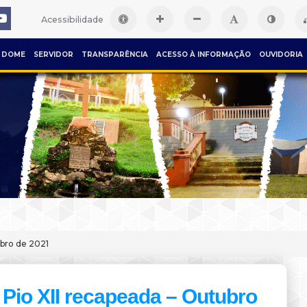
Acessibilidade
DOME
SERVIDOR
TRANSPARÊNCIA
ACESSO À INFORMAÇÃO
OUVIDORIA
ubro de 2021
Pio XII recapeada – Outubro