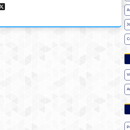
ook
hatsApp
X
A
J
C
V
A
P