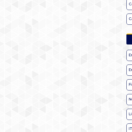
C
C
E
E
F
N
L
I