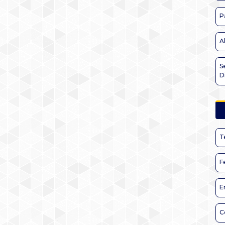
P
A
S
D
T
F
E
C