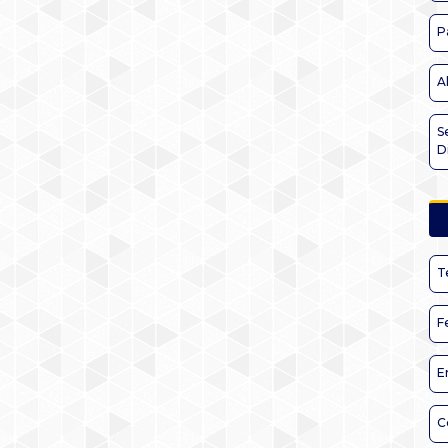
P
A
S
D
T
F
E
C