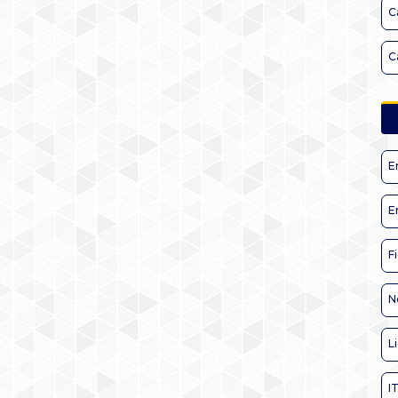
C
C
E
E
F
N
L
I