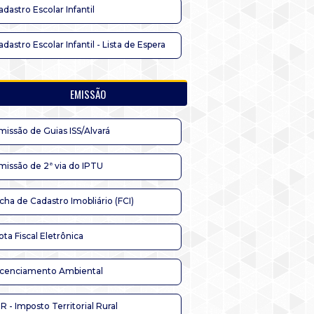
adastro Escolar Infantil
adastro Escolar Infantil - Lista de Espera
EMISSÃO
missão de Guias ISS/Alvará
missão de 2ª via do IPTU
icha de Cadastro Imobliário (FCI)
ota Fiscal Eletrônica
icenciamento Ambiental
TR - Imposto Territorial Rural