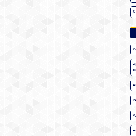
S
W
P
p
A
V
V
A