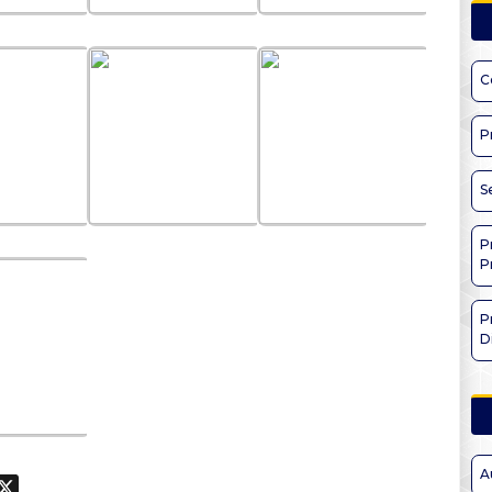
C
P
S
P
P
P
D
A
ook
hatsApp
X