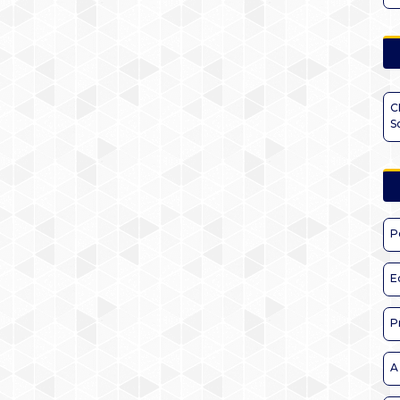
C
S
P
E
P
A