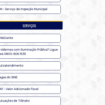
IM - Serviço de Inspeção Municipal
SERVIÇOS
ebGente
roblemas com Iluminação Pública? Ligue
ara 0800-606-1535
utoatendimento
agas do SINE
AF - Valor Adicionado Fiscal
utuações de Trânsito