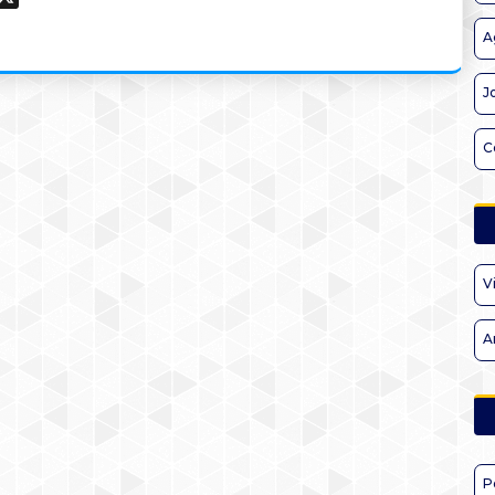
A
J
C
V
A
P