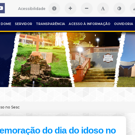
Acessibilidade
DOME
SERVIDOR
TRANSPARÊNCIA
ACESSO À INFORMAÇÃO
OUVIDORIA
so no Sesc
moração do dia do idoso no