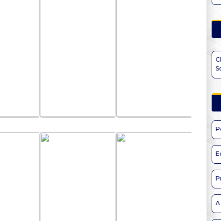
C
S
P
E
P
A