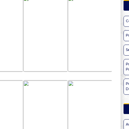
C
P
S
P
P
P
D
A