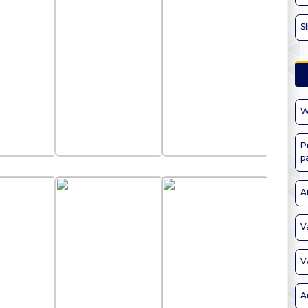
S
W
P
p
A
V
V
A