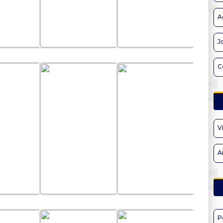
A
J
C
V
A
P