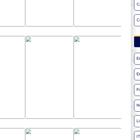
C
C
E
E
F
N
L
I