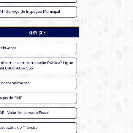
IM - Serviço de Inspeção Municipal
SERVIÇOS
ebGente
roblemas com Iluminação Pública? Ligue
ara 0800-606-1535
utoatendimento
agas do SINE
AF - Valor Adicionado Fiscal
utuações de Trânsito