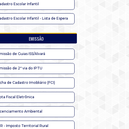
adastro Escolar Infantil
adastro Escolar Infantil - Lista de Espera
EMISSÃO
missão de Guias ISS/Alvará
missão de 2ª via do IPTU
icha de Cadastro Imobliário (FCI)
ota Fiscal Eletrônica
icenciamento Ambiental
TR - Imposto Territorial Rural