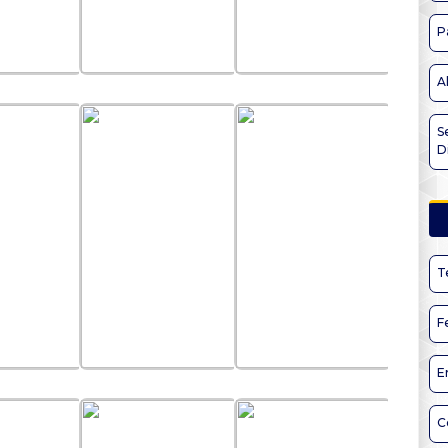
P
A
S
D
T
F
E
C