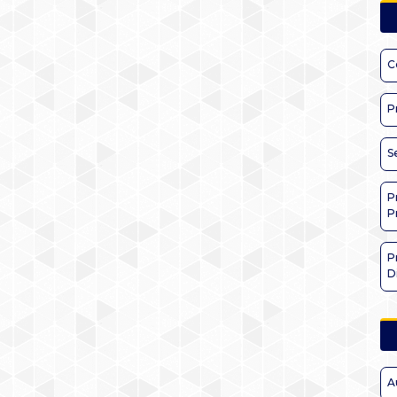
C
P
S
P
P
P
D
A