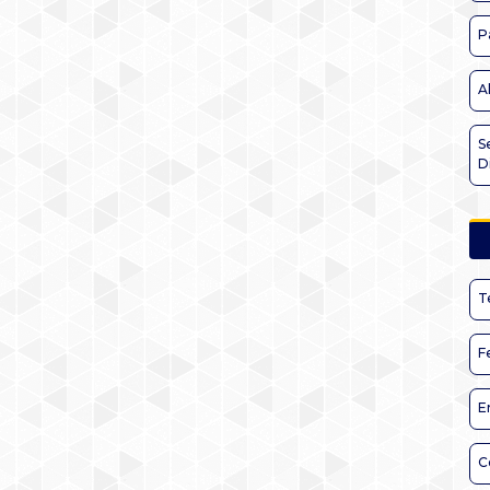
P
A
S
D
T
F
E
C