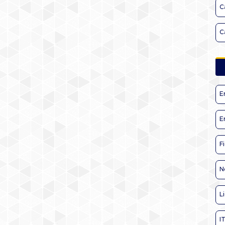
C
C
E
E
F
N
L
I