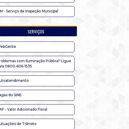
IM - Serviço de Inspeção Municipal
SERVIÇOS
ebGente
roblemas com Iluminação Pública? Ligue
ara 0800-606-1535
utoatendimento
agas do SINE
AF - Valor Adicionado Fiscal
utuações de Trânsito