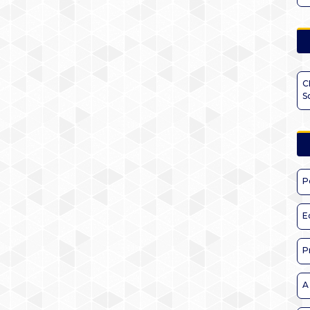
C
S
P
E
P
A