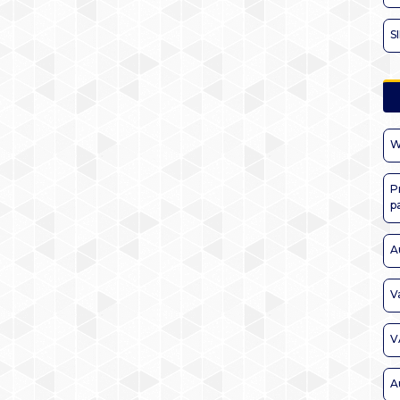
S
W
P
p
A
V
V
A