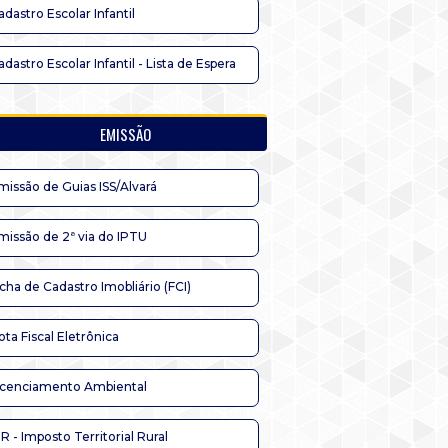
adastro Escolar Infantil
adastro Escolar Infantil - Lista de Espera
EMISSÃO
missão de Guias ISS/Alvará
missão de 2ª via do IPTU
icha de Cadastro Imobliário (FCI)
ota Fiscal Eletrônica
icenciamento Ambiental
TR - Imposto Territorial Rural