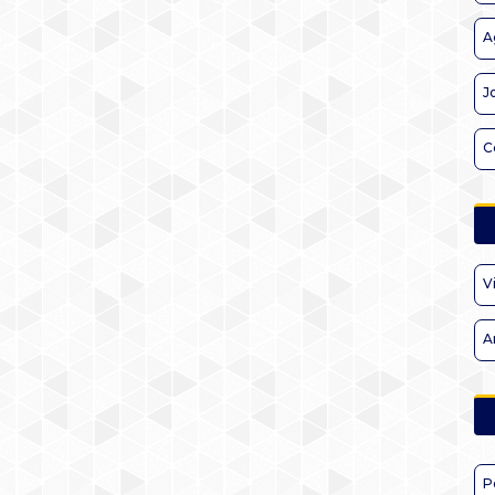
A
J
C
V
A
P