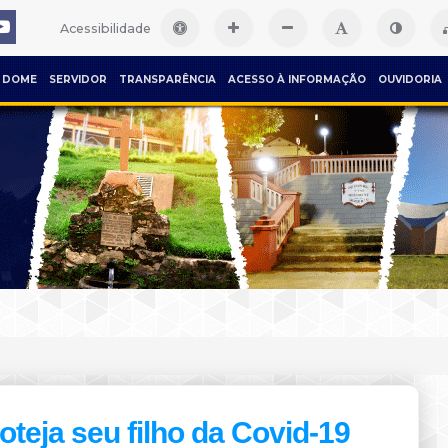
Acessibilidade
DOME
SERVIDOR
TRANSPARÊNCIA
ACESSO À INFORMAÇÃO
OUVIDORIA
9
oteja seu filho da Covid-19