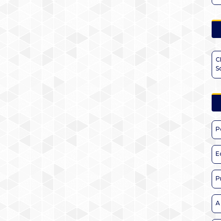
C
S
P
E
P
A