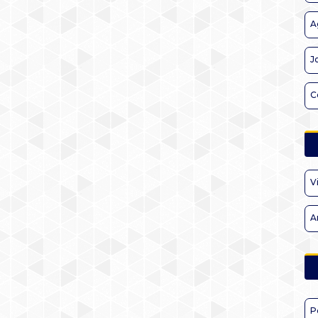
A
J
C
V
A
P