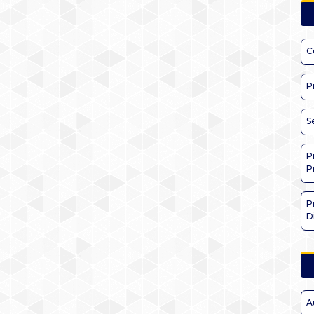
C
P
S
P
P
P
D
A