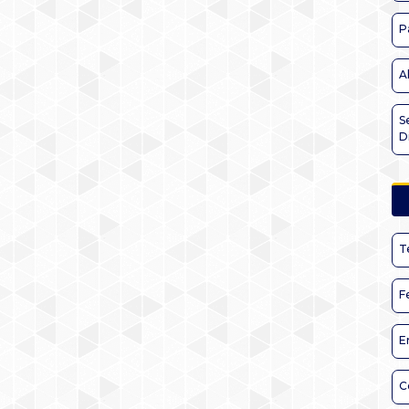
P
A
S
D
T
F
E
C