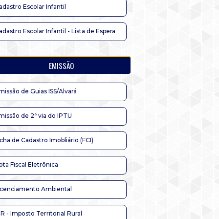
adastro Escolar Infantil
adastro Escolar Infantil - Lista de Espera
EMISSÃO
missão de Guias ISS/Alvará
missão de 2ª via do IPTU
icha de Cadastro Imobliário (FCI)
ota Fiscal Eletrônica
icenciamento Ambiental
TR - Imposto Territorial Rural