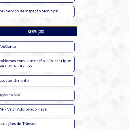
IM - Serviço de Inspeção Municipal
SERVIÇOS
ebGente
roblemas com Iluminação Pública? Ligue
ara 0800-606-1535
utoatendimento
agas do SINE
AF - Valor Adicionado Fiscal
utuações de Trânsito