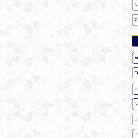
C
C
E
E
F
N
L
I