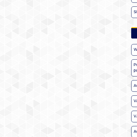
S
W
P
p
A
V
V
A