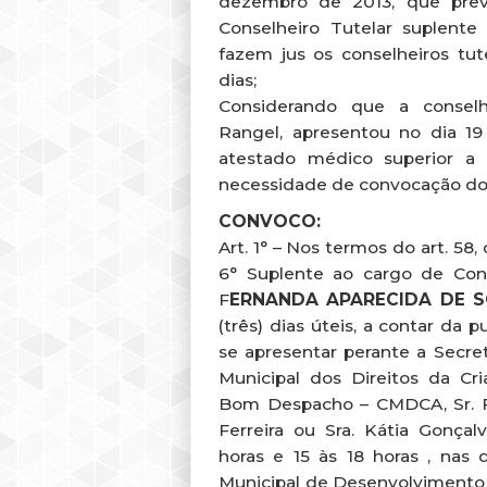
dezembro de 2013, que pre
Conselheiro Tutelar suplent
fazem jus os conselheiros tu
dias;
Considerando que a conselhe
Rangel, apresentou no dia 
atestado médico superior a
necessidade de convocação dos
CONVOCO:
Art. 1° – Nos termos do art. 58,
6° Suplente ao cargo de Cons
F
ERNANDA APARECIDA DE 
(três) dias úteis, a contar da 
se apresentar perante a Secre
Municipal dos Direitos da C
Bom Despacho – CMDCA, Sr. 
Ferreira ou Sra. Kátia Gonçalv
horas e 15 às 18 horas , nas 
Municipal de Desenvolvimento S