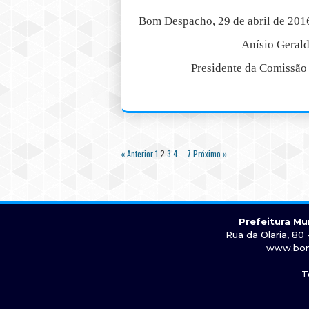
Bom Despacho, 29 de abril de 201
Anísio Gerald
Presidente da Comissão
« Anterior
1
2
3
4
…
7
Próximo »
Prefeitura M
Rua da Olaria, 80
www.bom
T