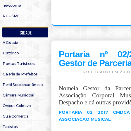
newdome
RH – SME
CIDADE
A Cidade
Portaria nº 02
Histórico
Gestor de Parceri
Pontos Turísticos
PUBLICADO EM 20 D
Galeria de Prefeitos
Perfil Socioeconômico
Nomeia Gestor da Parc
Associação Corporal Mu
Câmara Municipal
Despacho e dá outras providê
Ônibus Coletivo
PORTARIA 02 2017 CMDC
Guia Comercial
ASSOCIACAO MUSICAL
Taxistas