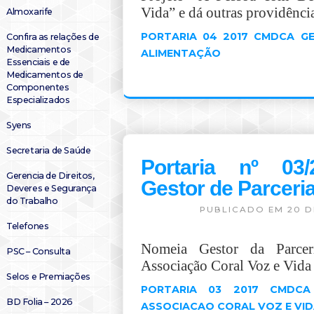
Vida” e dá outras providência
Almoxarife
PORTARIA 04 2017 CMDCA G
Confira as relações de
Medicamentos
ALIMENTAÇÃO
Essenciais e de
Medicamentos de
Componentes
Especializados
Syens
Secretaria de Saúde
Portaria nº 03
Gerencia de Direitos,
Gestor de Parceri
Deveres e Segurança
do Trabalho
PUBLICADO EM 20 D
Telefones
Nomeia Gestor da Parc
PSC – Consulta
Associação Coral Voz e Vida 
Selos e Premiações
PORTARIA 03 2017 CMDC
BD Folia – 2026
ASSOCIACAO CORAL VOZ E VI