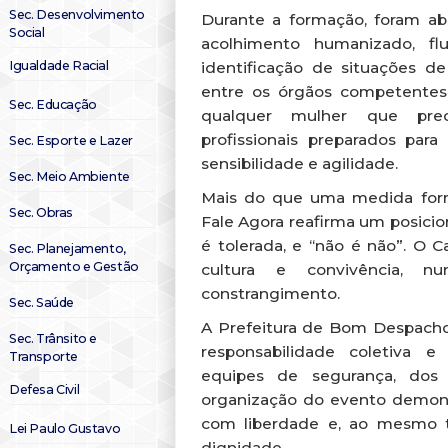
Sec. Desenvolvimento
Durante a formação, foram a
Social
acolhimento humanizado, f
Igualdade Racial
identificação de situações de
entre os órgãos competentes.
Sec. Educação
qualquer mulher que pre
profissionais preparados para
Sec. Esporte e Lazer
sensibilidade e agilidade.
Sec. Meio Ambiente
Mais do que uma medida form
Sec. Obras
Fale Agora reafirma um posicio
é tolerada, e “não é não”. O C
Sec. Planejamento,
Orçamento e Gestão
cultura e convivência, n
constrangimento.
Sec. Saúde
A Prefeitura de Bom Despacho
Sec. Trânsito e
responsabilidade coletiva 
Transporte
equipes de segurança, dos 
Defesa Civil
organização do evento demonst
com liberdade e, ao mesmo t
Lei Paulo Gustavo
dignidade.