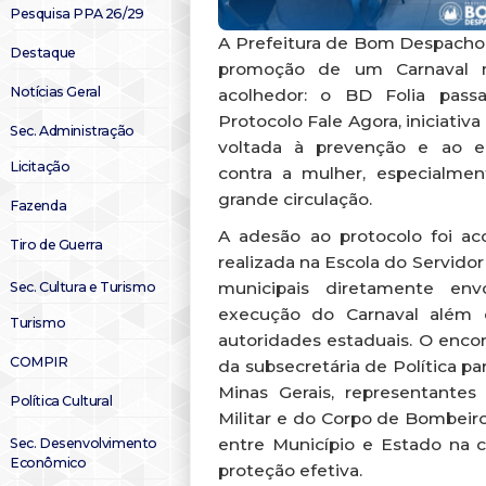
Pesquisa PPA 26/29
A Prefeitura de Bom Despacho
Destaque
promoção de um Carnaval m
Notícias Geral
acolhedor: o BD Folia pass
Protocolo Fale Agora, iniciativ
Sec. Administração
voltada à prevenção e ao e
Licitação
contra a mulher, especialme
grande circulação.
Fazenda
A adesão ao protocolo foi a
Tiro de Guerra
realizada na Escola do Servidor
municipais diretamente env
Sec. Cultura e Turismo
execução do Carnaval além 
Turismo
autoridades estaduais. O enco
COMPIR
da subsecretária de Política p
Minas Gerais, representantes d
Política Cultural
Militar e do Corpo de Bombeiro
entre Município e Estado na
Sec. Desenvolvimento
Econômico
proteção efetiva.