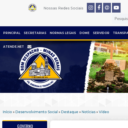
Nossas Redes Sociais
PRINCIPAL
SECRETARIAS
NORMAS LEGAIS
DOME
SERVIDOR
TRANSPA
ATENDE.NET
Início
»
Desenvolvimento Social
»
Destaque
»
Notícias
»
Vídeo
GOVERNO