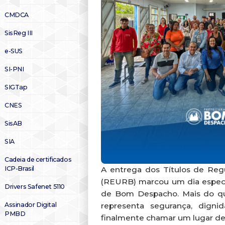
CMDCA
SisReg III
e-SUS
SI-PNI
SIGTap
CNES
SisAB
SIA
Cadeia de certificados
A entrega dos Títulos de Regu
ICP-Brasil
(REURB) marcou um dia especia
Drivers Safenet 5110
de Bom Despacho. Mais do qu
representa segurança, digni
Assinador Digital
PMBD
finalmente chamar um lugar de 