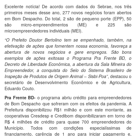
Excelente notícia! De acordo com dados do Sebrae, nos três
primeiros meses desse ano, 277 novos negócios foram abertos
em Bom Despacho. Do total, 2 são de pequeno porte (EPP), 50
são micro-empreendimentos (ME) e 225 são
microempreendedores individuais (MEI).
“O Prefeito Doutor Bertolino tem se empenhado, também, na
efetivação de ações que fomentem nossa economia, favoreça a
abertura de novos negócios e gere empregos. São bons
exemplos de ações exitosas o Programa Pra Frente BD, o
Decreto de Liberdade Econômica, a abertura da Sala Mineira do
Empreendedor, a conquista do Selo do Sistema Brasileiro de
Inspeção de Produtos de Origem Animal – Sisbi-Poa”
, destacou o
secretário de Desenvolvimento Econômico e de Agricultura,
Eduardo Couto.
Pra Frente BD-
o programa abriu crédito para empreendedores
de Bom Despacho que sofreram com os efeitos da pandemia. A
Prefeitura disponibilizou R$1 milhão e com este montante, as
cooperativas Cresdesp e Credibom disponibilizaram em torno de
R$ 4 milhões de crédito para quase 700 empreendedores do
Município. Todos com condições especialíssimas de
financiamento, carência de 1 ano para iniciar pagamento e,